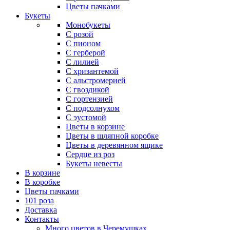
Цветы пачками
Букеты
Монобукеты
С розой
С пионом
С герберой
С лилией
С хризантемой
С альстромерией
С гвоздикой
С гортензией
С подсолнухом
С эустомой
Цветы в корзине
Цветы в шляпной коробке
Цветы в деревянном ящике
Сердце из роз
Букеты невесты
В корзине
В коробке
Цветы пачками
101 роза
Доставка
Контакты
Много цветов в Черемушках