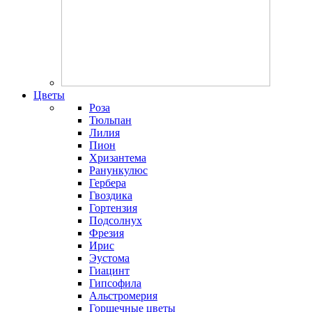
Цветы
Роза
Тюльпан
Лилия
Пион
Хризантема
Ранункулюс
Гербера
Гвоздика
Гортензия
Подсолнух
Фрезия
Ирис
Эустома
Гиацинт
Гипсофила
Альстромерия
Горшечные цветы