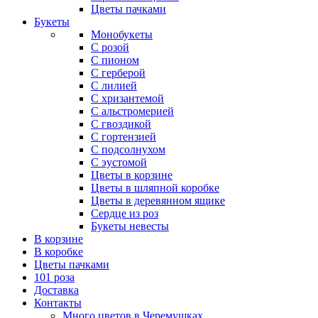
Цветы пачками
Букеты
Монобукеты
С розой
С пионом
С герберой
С лилией
С хризантемой
С альстромерией
С гвоздикой
С гортензией
С подсолнухом
С эустомой
Цветы в корзине
Цветы в шляпной коробке
Цветы в деревянном ящике
Сердце из роз
Букеты невесты
В корзине
В коробке
Цветы пачками
101 роза
Доставка
Контакты
Много цветов в Черемушках