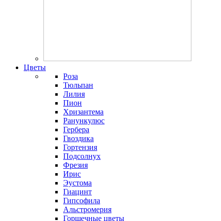
Цветы
Роза
Тюльпан
Лилия
Пион
Хризантема
Ранункулюс
Гербера
Гвоздика
Гортензия
Подсолнух
Фрезия
Ирис
Эустома
Гиацинт
Гипсофила
Альстромерия
Горшечные цветы