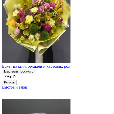
Букет из калл, орхидей и кустовых роз
Быстрый просмотр
12390
₽
Купить
Быстрый заказ