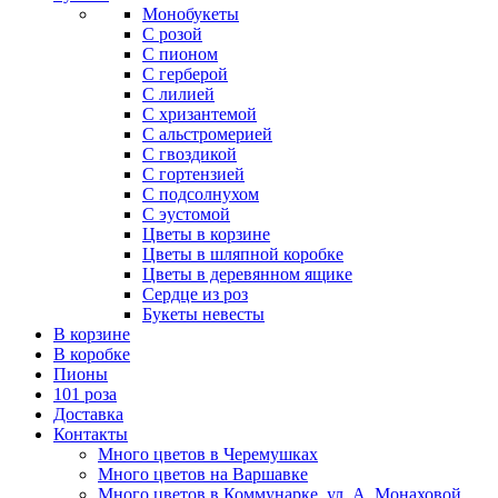
Монобукеты
С розой
С пионом
С герберой
С лилией
С хризантемой
С альстромерией
С гвоздикой
С гортензией
С подсолнухом
С эустомой
Цветы в корзине
Цветы в шляпной коробке
Цветы в деревянном ящике
Сердце из роз
Букеты невесты
В корзине
В коробке
Пионы
101 роза
Доставка
Контакты
Много цветов в Черемушках
Много цветов на Варшавке
Много цветов в Коммунарке. ул. А. Монаховой