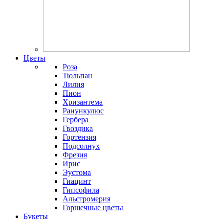
Цветы
Роза
Тюльпан
Лилия
Пион
Хризантема
Ранункулюс
Гербера
Гвоздика
Гортензия
Подсолнух
Фрезия
Ирис
Эустома
Гиацинт
Гипсофила
Альстромерия
Горшечные цветы
Букеты