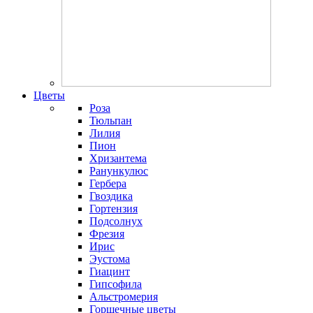
Цветы
Роза
Тюльпан
Лилия
Пион
Хризантема
Ранункулюс
Гербера
Гвоздика
Гортензия
Подсолнух
Фрезия
Ирис
Эустома
Гиацинт
Гипсофила
Альстромерия
Горшечные цветы