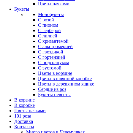
Цветы пачками
Букеты
Монобукеты
С розой
С пионом
С герберой
С лилией
С хризантемой
С альстромерией
С гвоздикой
С гортензией
С подсолнухом
С эустомой
Цветы в корзине
Цветы в шляпной коробке
Цветы в деревянном ящике
Сердце из роз
Букеты невесты
В корзине
В коробке
Цветы пачками
101 роза
Доставка
Контакты
Много цветов в Черемушках