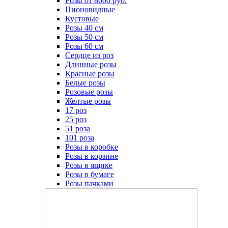
Розы от 8000 руб.
Пионовидные
Кустовые
Розы 40 см
Розы 50 см
Розы 60 см
Сердце из роз
Длинные розы
Красные розы
Белые розы
Розовые розы
Желтые розы
17 роз
25 роз
51 роза
101 роза
Розы в коробке
Розы в корзине
Розы в ящике
Розы в бумаге
Розы пачками