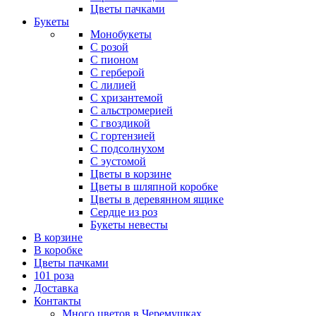
Цветы пачками
Букеты
Монобукеты
С розой
С пионом
С герберой
С лилией
С хризантемой
С альстромерией
С гвоздикой
С гортензией
С подсолнухом
С эустомой
Цветы в корзине
Цветы в шляпной коробке
Цветы в деревянном ящике
Сердце из роз
Букеты невесты
В корзине
В коробке
Цветы пачками
101 роза
Доставка
Контакты
Много цветов в Черемушках