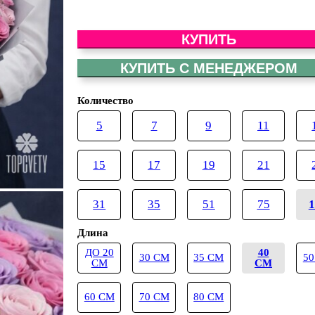
КУПИТЬ
КУПИТЬ С МЕНЕДЖЕРОМ
Количество
5
7
9
11
15
17
19
21
31
35
51
75
1
Длина
ДО 20
40
30 СМ
35 СМ
50
СМ
СМ
60 СМ
70 СМ
80 СМ