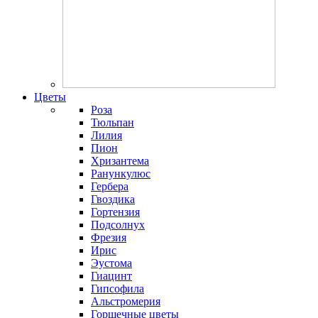
Цветы
Роза
Тюльпан
Лилия
Пион
Хризантема
Ранункулюс
Гербера
Гвоздика
Гортензия
Подсолнух
Фрезия
Ирис
Эустома
Гиацинт
Гипсофила
Альстромерия
Горшечные цветы