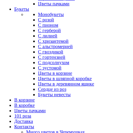
Цветы пачками
Букеты
Монобукеты
С розой
С пионом
С герберой
С лилией
С хризантемой
С альстромерией
С гвоздикой
С гортензией
С подсолнухом
С эустомой
Цветы в корзине
Цветы в шляпной коробке
Цветы в деревянном ящике
Сердце из роз
Букеты невесты
В корзине
В коробке
Цветы пачками
101 роза
Доставка
Контакты
Много цветов в Черемушках