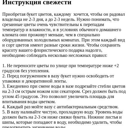
Инструкция свежести
Приобретая букет цветов, каждому хочется, чтобы он радовал
владельца не 2-3 дня, а до 2-3 недель. Нужно понимать, что
срезанные цветы очень чувствительны к перепадам
температур и влажности, и в условиях обычного домашнего
климата они проживут меньше, чем в специально
оборудованных холодильных комнатах. При этом каждый вид
и сорт цветов имеют разные сроки жизни. Чтобы сохранить
красоту вашего флористического подарка надолго,
необходимо соблюдать несколько несложных правил:
1. Не переносите цветы по улице при температуре ниже +2
градусов без утепления.
2. Перед погружением в вазу букет нужно освободить от
упаковки и декоративной ленты.
3. Ежедневно при смене воды в вазе подрезайте стебли цветов
на 2-3 см острым ножом или секатором. Срез должен быть под
углом 45 градусов. Это позволит увеличить площадь для
впитывания воды цветком.
4. Каждый раз мойте вазу с антибактериальным средством.
5. В вазу наливайте чистую, прохладную воду. Уровень воды
должен быть на 2-3 см ниже связки букета. Нижние листья и
шипы, которые попадают в воду, необходимо удалить, чтобы
предотвратить загнивание воды.