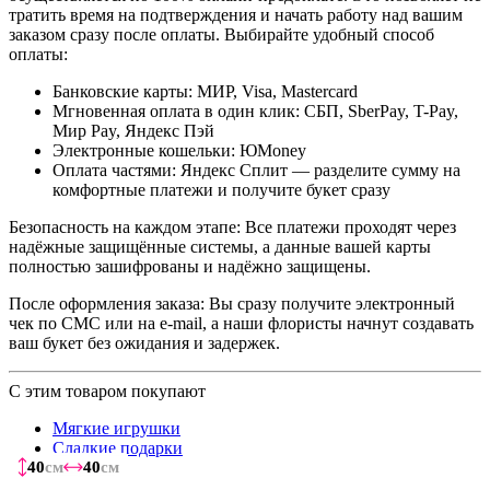
тратить время на подтверждения и начать работу над вашим
заказом сразу после оплаты. Выбирайте удобный способ
оплаты:
Банковские карты: МИР, Visa, Mastercard
Мгновенная оплата в один клик: СБП, SberPay, T-Pay,
Мир Pay, Яндекс Пэй
Электронные кошельки: ЮMoney
Оплата частями: Яндекс Сплит — разделите сумму на
комфортные платежи и получите букет сразу
Безопасность на каждом этапе: Все платежи проходят через
надёжные защищённые системы, а данные вашей карты
полностью зашифрованы и надёжно защищены.
После оформления заказа: Вы сразу получите электронный
чек по СМС или на e-mail, а наши флористы начнут создавать
ваш букет без ожидания и задержек.
С этим товаром покупают
Мягкие игрушки
Сладкие подарки
40
40
40
40
40
40
40
см
см
см
см
см
см
см
40
40
40
40
40
40
40
см
см
см
см
см
см
см
Шарики