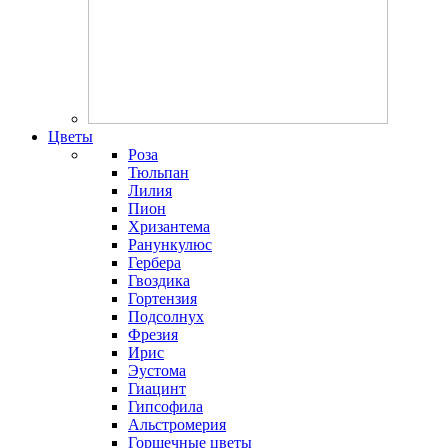
Цветы
Роза
Тюльпан
Лилия
Пион
Хризантема
Ранункулюс
Гербера
Гвоздика
Гортензия
Подсолнух
Фрезия
Ирис
Эустома
Гиацинт
Гипсофила
Альстромерия
Горшечные цветы