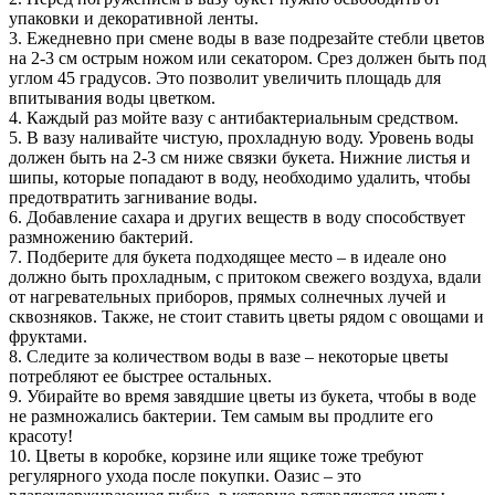
упаковки и декоративной ленты.
3. Ежедневно при смене воды в вазе подрезайте стебли цветов
на 2-3 см острым ножом или секатором. Срез должен быть под
углом 45 градусов. Это позволит увеличить площадь для
впитывания воды цветком.
4. Каждый раз мойте вазу с антибактериальным средством.
5. В вазу наливайте чистую, прохладную воду. Уровень воды
должен быть на 2-3 см ниже связки букета. Нижние листья и
шипы, которые попадают в воду, необходимо удалить, чтобы
предотвратить загнивание воды.
6. Добавление сахара и других веществ в воду способствует
размножению бактерий.
7. Подберите для букета подходящее место – в идеале оно
должно быть прохладным, с притоком свежего воздуха, вдали
от нагревательных приборов, прямых солнечных лучей и
сквозняков. Также, не стоит ставить цветы рядом с овощами и
фруктами.
8. Следите за количеством воды в вазе – некоторые цветы
потребляют ее быстрее остальных.
9. Убирайте во время завядшие цветы из букета, чтобы в воде
не размножались бактерии. Тем самым вы продлите его
красоту!
10. Цветы в коробке, корзине или ящике тоже требуют
регулярного ухода после покупки. Оазис – это