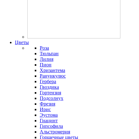
Цветы
Роза
Тюльпан
Лилия
Пион
Хризантема
Ранункулюс
Гербера
Гвоздика
Гортензия
Подсолнух
Фрезия
Ирис
Эустома
Гиацинт
Гипсофила
Альстромерия
Горшечные цветы