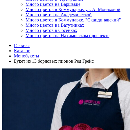
Много цветов на Варшавке
Много цветов в Коммунарке. ул. А. Монаховой
Много цветов на Академической
Много цветов в Коммунарке. "Скандинавский"
Много цветов на Ватутинках
Много цветов в Сосенках
Много цветов на Нахимовском проспекте
Главная
Каталог
Монобукеты
Букет из 13 бордовых пионов Ред Грейс