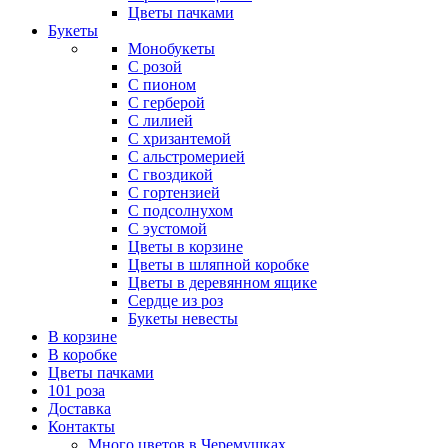
Цветы пачками
Букеты
Монобукеты
С розой
С пионом
С герберой
С лилией
С хризантемой
С альстромерией
С гвоздикой
С гортензией
С подсолнухом
С эустомой
Цветы в корзине
Цветы в шляпной коробке
Цветы в деревянном ящике
Сердце из роз
Букеты невесты
В корзине
В коробке
Цветы пачками
101 роза
Доставка
Контакты
Много цветов в Черемушках