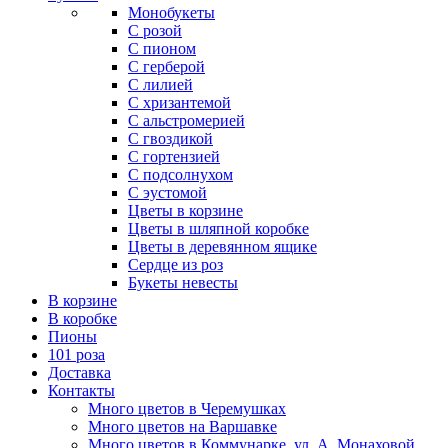
Монобукеты
С розой
С пионом
С герберой
С лилией
С хризантемой
С альстромерией
С гвоздикой
С гортензией
С подсолнухом
С эустомой
Цветы в корзине
Цветы в шляпной коробке
Цветы в деревянном ящике
Сердце из роз
Букеты невесты
В корзине
В коробке
Пионы
101 роза
Доставка
Контакты
Много цветов в Черемушках
Много цветов на Варшавке
Много цветов в Коммунарке. ул. А. Монаховой