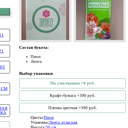
11
Состав букета:
21
Пион
Лента
01
Выбор упаковки
По умолчанию +0 руб.
 СМ
Крафт-бумага +390 руб.
Пленка цветная +390 руб.
НАЯ
БКА
Цветы:
Пион
Упаковка:
Лента атласная
Высота:
50 см