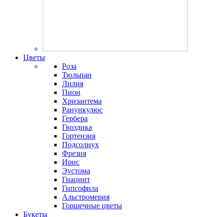
Цветы
Роза
Тюльпан
Лилия
Пион
Хризантема
Ранункулюс
Гербера
Гвоздика
Гортензия
Подсолнух
Фрезия
Ирис
Эустома
Гиацинт
Гипсофила
Альстромерия
Горшечные цветы
Букеты