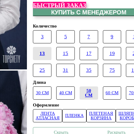
БЫСТРЫЙ ЗАКАЗ
КУПИТЬ С МЕНЕДЖЕРОМ
Количество
3
5
7
9
13
15
17
19
25
31
35
75
1
Длина
50
30 СМ
40 СМ
60 СМ
70
СМ
Оформление
ЛЕНТА
ПЛЕТЕНАЯ
ШЛЯП
ПЛЕНКА
АТЛАСНАЯ
КОРЗИНА
КОРО
Скрыть
Раскрыть