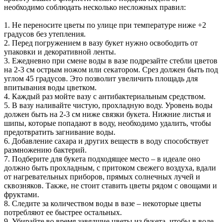
необходимо соблюдать несколько несложных правил:
1. Не переносите цветы по улице при температуре ниже +2
градусов без утепления.
2. Перед погружением в вазу букет нужно освободить от
упаковки и декоративной ленты.
3. Ежедневно при смене воды в вазе подрезайте стебли цветов
на 2-3 см острым ножом или секатором. Срез должен быть под
углом 45 градусов. Это позволит увеличить площадь для
впитывания воды цветком.
4. Каждый раз мойте вазу с антибактериальным средством.
5. В вазу наливайте чистую, прохладную воду. Уровень воды
должен быть на 2-3 см ниже связки букета. Нижние листья и
шипы, которые попадают в воду, необходимо удалить, чтобы
предотвратить загнивание воды.
6. Добавление сахара и других веществ в воду способствует
размножению бактерий.
7. Подберите для букета подходящее место – в идеале оно
должно быть прохладным, с притоком свежего воздуха, вдали
от нагревательных приборов, прямых солнечных лучей и
сквозняков. Также, не стоит ставить цветы рядом с овощами и
фруктами.
8. Следите за количеством воды в вазе – некоторые цветы
потребляют ее быстрее остальных.
9. Убирайте во время завядшие цветы из букета, чтобы в воде