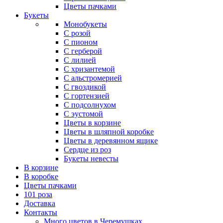
Цветы пачками
Букеты
Монобукеты
С розой
С пионом
С герберой
С лилией
С хризантемой
С альстромерией
С гвоздикой
С гортензией
С подсолнухом
С эустомой
Цветы в корзине
Цветы в шляпной коробке
Цветы в деревянном ящике
Сердце из роз
Букеты невесты
В корзине
В коробке
Цветы пачками
101 роза
Доставка
Контакты
Много цветов в Черемушках