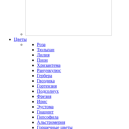
Цветы
Роза
Тюльпан
Лилия
Пион
Хризантема
Ранункулюс
Гербера
Гвоздика
Гортензия
Подсолнух
Фрезия
Ирис
Эустома
Гиацинт
Гипсофила
Альстромерия
Горшечные цветы