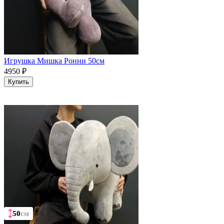
Игрушка Мишка Ронни 50см
4950
₽
Купить
50
50
50
50
см
см
см
см