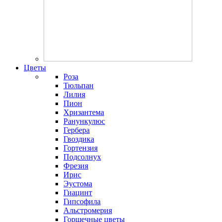
Цветы
Роза
Тюльпан
Лилия
Пион
Хризантема
Ранункулюс
Гербера
Гвоздика
Гортензия
Подсолнух
Фрезия
Ирис
Эустома
Гиацинт
Гипсофила
Альстромерия
Горшечные цветы