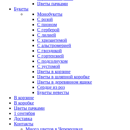
Цветы пачками
Букеты
Монобукеты
С розой
С пионом
С герберой
С лилией
С хризантемой
С альстромерией
С гвоздикой
С гортензией
С подсолнухом
С эустомой
Цветы в корзине
Цветы в шляпной коробке
Цветы в деревянном ящике
Сердце из роз
Букеты невесты
В корзине
В коробке
Цветы пачками
1 сентября
Доставка
Контакты
Много цветов в Черемушках