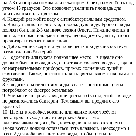
на 2-3 см острым ножом или секатором. Срез должен быть под
углом 45 градусов. Это позволит увеличить площадь для
впитывания воды цветком.
4. Каждый раз мойте вазу с антибактериальным средством.
5. В вазу наливайте чистую, прохладную воду. Уровень воды
должен быть на 2-3 см ниже связки букета. Нижние листья и
шипы, которые попадают в воду, необходимо удалить, чтобы
предотвратить загнивание воды.
6. Добавление сахара и других веществ в воду способствует
размножению бактерий.
7. Подберите для букета подходящее место – в идеале оно
должно быть прохладным, с притоком свежего воздуха, вдали
от нагревательных приборов, прямых солнечных лучей и
сквозняков. Также, не стоит ставить цветы рядом с овощами и
фруктами.
8. Следите за количеством воды в вазе – некоторые цветы
потребляют ее быстрее остальных.
9. Убирайте во время завядшие цветы из букета, чтобы в воде
не размножались бактерии. Тем самым вы продлите его
красоту!
10. Цветы в коробке, корзине или ящике тоже требуют
регулярного ухода после покупки. Оазис – это
влагоудерживающая губка, в которую вставляются цветы.
Губка всегда должна оставаться чуть влажной. Необходимо 1
раз в 2 дня добавлять немного воды, чтобы цветы не