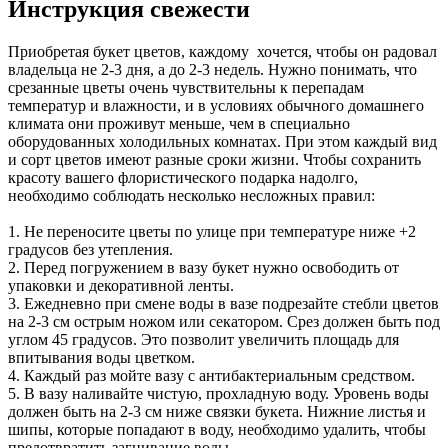
Инструкция свежести
Приобретая букет цветов, каждому хочется, чтобы он радовал
владельца не 2-3 дня, а до 2-3 недель. Нужно понимать, что
срезанные цветы очень чувствительны к перепадам
температур и влажности, и в условиях обычного домашнего
климата они проживут меньше, чем в специально
оборудованных холодильных комнатах. При этом каждый вид
и сорт цветов имеют разные сроки жизни. Чтобы сохранить
красоту вашего флористического подарка надолго,
необходимо соблюдать несколько несложных правил:
1. Не переносите цветы по улице при температуре ниже +2
градусов без утепления.
2. Перед погружением в вазу букет нужно освободить от
упаковки и декоративной ленты.
3. Ежедневно при смене воды в вазе подрезайте стебли цветов
на 2-3 см острым ножом или секатором. Срез должен быть под
углом 45 градусов. Это позволит увеличить площадь для
впитывания воды цветком.
4. Каждый раз мойте вазу с антибактериальным средством.
5. В вазу наливайте чистую, прохладную воду. Уровень воды
должен быть на 2-3 см ниже связки букета. Нижние листья и
шипы, которые попадают в воду, необходимо удалить, чтобы
предотвратить загнивание воды.