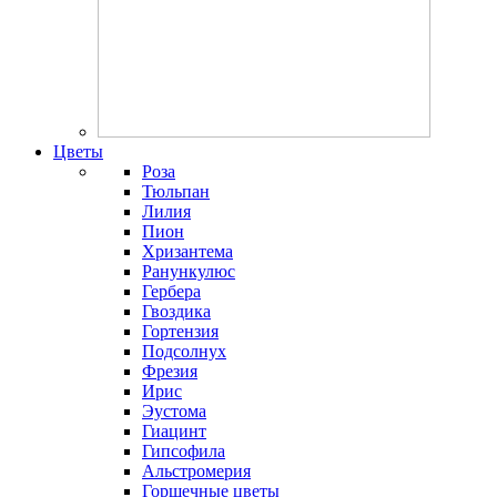
Цветы
Роза
Тюльпан
Лилия
Пион
Хризантема
Ранункулюс
Гербера
Гвоздика
Гортензия
Подсолнух
Фрезия
Ирис
Эустома
Гиацинт
Гипсофила
Альстромерия
Горшечные цветы