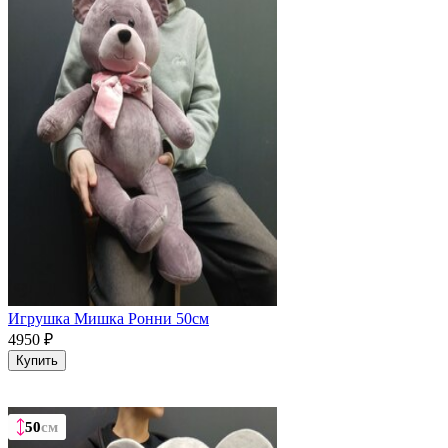
Игрушка Мишка Ронни 50см
4950
₽
Купить
50
50
50
50
см
см
см
см