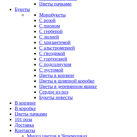
Цветы пачками
Букеты
Монобукеты
С розой
С пионом
С герберой
С лилией
С хризантемой
С альстромерией
С гвоздикой
С гортензией
С подсолнухом
С эустомой
Цветы в корзине
Цветы в шляпной коробке
Цветы в деревянном ящике
Сердце из роз
Букеты невесты
В корзине
В коробке
Цветы пачками
101 роза
Доставка
Контакты
Много цветов в Черемушках