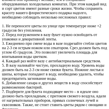
оборудованных холодильных комнатах. При этом каждый вид
и сорт цветов имеют разные сроки жизни. Чтобы сохранить
красоту вашего флористического подарка надолго,
необходимо соблюдать несколько несложных правил:
1. Не переносите цветы по улице при температуре ниже +2
градусов без утепления.
2. Перед погружением в вазу букет нужно освободить от
упаковки и декоративной ленты.
3. Ежедневно при смене воды в вазе подрезайте стебли цветов
на 2-3 см острым ножом или секатором. Срез должен быть под
углом 45 градусов. Это позволит увеличить площадь для
впитывания воды цветком.
4. Каждый раз мойте вазу с антибактериальным средством.
5. В вазу наливайте чистую, прохладную воду. Уровень воды
должен быть на 2-3 см ниже связки букета. Нижние листья и
шипы, которые попадают в воду, необходимо удалить, чтобы
предотвратить загнивание воды.
6. Добавление сахара и других веществ в воду способствует
размножению бактерий.
7. Подберите для букета подходящее место – в идеале оно
должно быть прохладным, с притоком свежего воздуха, вдали
от нагревательных приборов, прямых солнечных лучей и
сквозняков. Также, не стоит ставить цветы рядом с овощами и