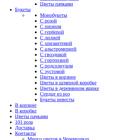
Цветы пачками
Букеты
Монобукеты
С розой
С пионом
С герберой
С лилией
С хризантемой
С альстромерией
С гвоздикой
С гортензией
С подсолнухом
С эустомой
Цветы в корзине
Цветы в шляпной коробке
Цветы в деревянном ящике
Сердце из роз
Букеты невесты
В корзине
В коробке
Цветы пачками
101 роза
Доставка
Контакты
Много цветов в Черемушках