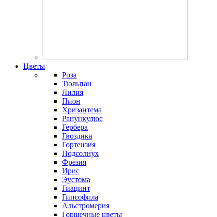
Цветы
Роза
Тюльпан
Лилия
Пион
Хризантема
Ранункулюс
Гербера
Гвоздика
Гортензия
Подсолнух
Фрезия
Ирис
Эустома
Гиацинт
Гипсофила
Альстромерия
Горшечные цветы