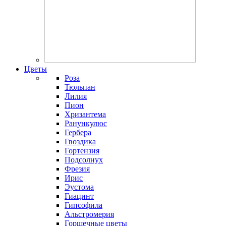
Цветы
Роза
Тюльпан
Лилия
Пион
Хризантема
Ранункулюс
Гербера
Гвоздика
Гортензия
Подсолнух
Фрезия
Ирис
Эустома
Гиацинт
Гипсофила
Альстромерия
Горшечные цветы