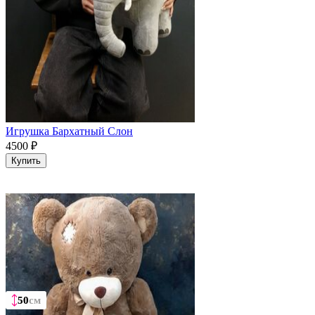
Игрушка Бархатный Слон
4500
₽
Купить
50
50
50
50
см
см
см
см