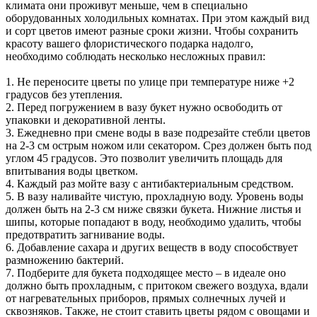
климата они проживут меньше, чем в специально
оборудованных холодильных комнатах. При этом каждый вид
и сорт цветов имеют разные сроки жизни. Чтобы сохранить
красоту вашего флористического подарка надолго,
необходимо соблюдать несколько несложных правил:
1. Не переносите цветы по улице при температуре ниже +2
градусов без утепления.
2. Перед погружением в вазу букет нужно освободить от
упаковки и декоративной ленты.
3. Ежедневно при смене воды в вазе подрезайте стебли цветов
на 2-3 см острым ножом или секатором. Срез должен быть под
углом 45 градусов. Это позволит увеличить площадь для
впитывания воды цветком.
4. Каждый раз мойте вазу с антибактериальным средством.
5. В вазу наливайте чистую, прохладную воду. Уровень воды
должен быть на 2-3 см ниже связки букета. Нижние листья и
шипы, которые попадают в воду, необходимо удалить, чтобы
предотвратить загнивание воды.
6. Добавление сахара и других веществ в воду способствует
размножению бактерий.
7. Подберите для букета подходящее место – в идеале оно
должно быть прохладным, с притоком свежего воздуха, вдали
от нагревательных приборов, прямых солнечных лучей и
сквозняков. Также, не стоит ставить цветы рядом с овощами и