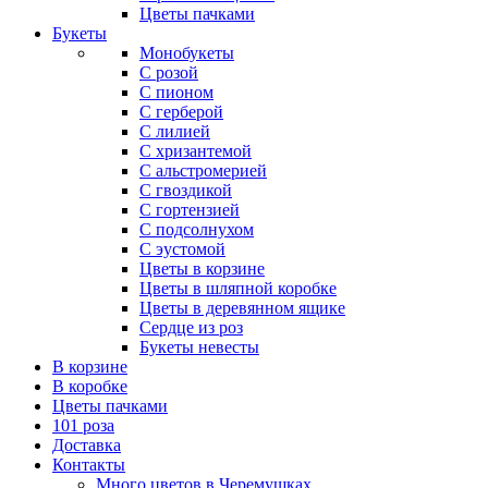
Цветы пачками
Букеты
Монобукеты
С розой
С пионом
С герберой
С лилией
С хризантемой
С альстромерией
С гвоздикой
С гортензией
С подсолнухом
С эустомой
Цветы в корзине
Цветы в шляпной коробке
Цветы в деревянном ящике
Сердце из роз
Букеты невесты
В корзине
В коробке
Цветы пачками
101 роза
Доставка
Контакты
Много цветов в Черемушках