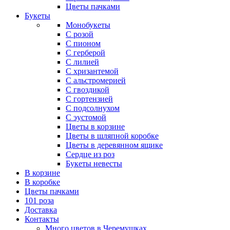
Цветы пачками
Букеты
Монобукеты
С розой
С пионом
С герберой
С лилией
С хризантемой
С альстромерией
С гвоздикой
С гортензией
С подсолнухом
С эустомой
Цветы в корзине
Цветы в шляпной коробке
Цветы в деревянном ящике
Сердце из роз
Букеты невесты
В корзине
В коробке
Цветы пачками
101 роза
Доставка
Контакты
Много цветов в Черемушках