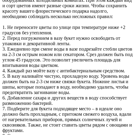
оборудованных холодильных комнатах. При этом каждый вид
и сорт цветов имеют разные сроки жизни. Чтобы сохранить
красоту вашего флористического подарка надолго,
необходимо соблюдать несколько несложных правил:
1. Не переносите цветы по улице при температуре ниже +2
градусов без утепления.
2. Перед погружением в вазу букет нужно освободить от
упаковки и декоративной ленты.
3. Ежедневно при смене воды в вазе подрезайте стебли цветов
на 2-3 см острым ножом или секатором. Срез должен быть под
углом 45 градусов. Это позволит увеличить площадь для
впитывания воды цветком.
4. Каждый раз мойте вазу с антибактериальным средством.
5. В вазу наливайте чистую, прохладную воду. Уровень воды
должен быть на 2-3 см ниже связки букета. Нижние листья и
шипы, которые попадают в воду, необходимо удалить, чтобы
предотвратить загнивание воды.
6. Добавление сахара и других веществ в воду способствует
размножению бактерий.
7. Подберите для букета подходящее место – в идеале оно
должно быть прохладным, с притоком свежего воздуха, вдали
от нагревательных приборов, прямых солнечных лучей и
сквозняков. Также, не стоит ставить цветы рядом с овощами и
фруктами.