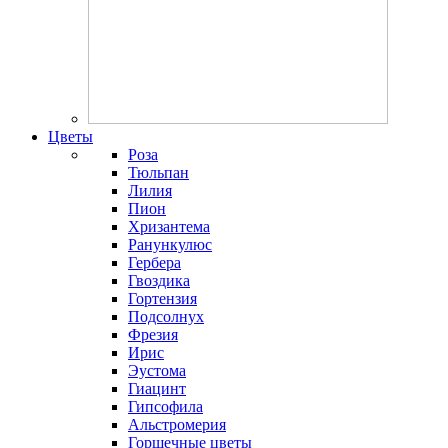
Цветы
Роза
Тюльпан
Лилия
Пион
Хризантема
Ранункулюс
Гербера
Гвоздика
Гортензия
Подсолнух
Фрезия
Ирис
Эустома
Гиацинт
Гипсофила
Альстромерия
Горшечные цветы