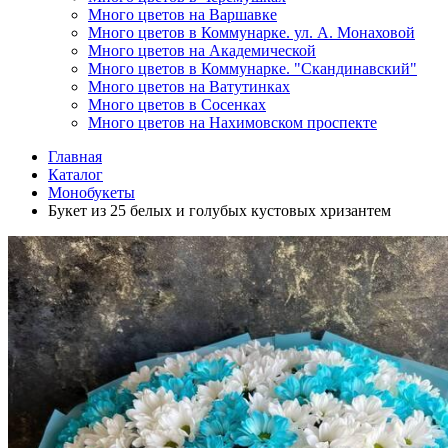
Много цветов на Варшавке
Много цветов в Коммунарке. ул. А. Монаховой
Много цветов на Академической
Много цветов в Коммунарке. "Скандинавский"
Много цветов на Ватутинках
Много цветов в Сосенках
Много цветов на Нахимовском проспекте
Главная
Каталог
Монобукеты
Букет из 25 белых и голубых кустовых хризантем