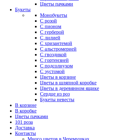
Цветы пачками
Букеты
Монобукеты
С розой
С пионом
С герберой
С лилией
С хризантемой
С альстромерией
С гвоздикой
С гортензией
С подсолнухом
С эустомой
Цветы в корзине
Цветы в шляпной коробке
Цветы в деревянном ящике
Сердце из роз
Букеты невесты
В корзине
В коробке
Цветы пачками
101 роза
Доставка
Контакты
Много цветов в Черемушках