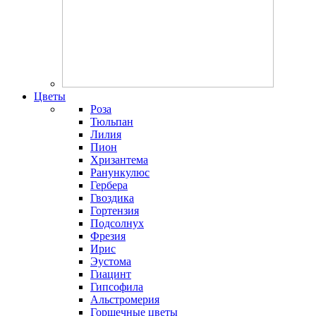
Цветы
Роза
Тюльпан
Лилия
Пион
Хризантема
Ранункулюс
Гербера
Гвоздика
Гортензия
Подсолнух
Фрезия
Ирис
Эустома
Гиацинт
Гипсофила
Альстромерия
Горшечные цветы