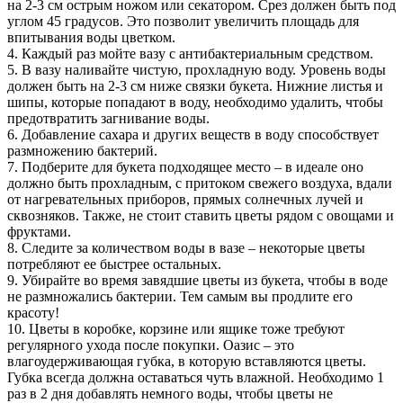
на 2-3 см острым ножом или секатором. Срез должен быть под
углом 45 градусов. Это позволит увеличить площадь для
впитывания воды цветком.
4. Каждый раз мойте вазу с антибактериальным средством.
5. В вазу наливайте чистую, прохладную воду. Уровень воды
должен быть на 2-3 см ниже связки букета. Нижние листья и
шипы, которые попадают в воду, необходимо удалить, чтобы
предотвратить загнивание воды.
6. Добавление сахара и других веществ в воду способствует
размножению бактерий.
7. Подберите для букета подходящее место – в идеале оно
должно быть прохладным, с притоком свежего воздуха, вдали
от нагревательных приборов, прямых солнечных лучей и
сквозняков. Также, не стоит ставить цветы рядом с овощами и
фруктами.
8. Следите за количеством воды в вазе – некоторые цветы
потребляют ее быстрее остальных.
9. Убирайте во время завядшие цветы из букета, чтобы в воде
не размножались бактерии. Тем самым вы продлите его
красоту!
10. Цветы в коробке, корзине или ящике тоже требуют
регулярного ухода после покупки. Оазис – это
влагоудерживающая губка, в которую вставляются цветы.
Губка всегда должна оставаться чуть влажной. Необходимо 1
раз в 2 дня добавлять немного воды, чтобы цветы не