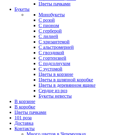
Цветы пачками
Букеты
Монобукеты
С розой
С пионом
С герберой
С лилией
С хризантемой
С альстромерией
С гвоздикой
С гортензией
С подсолнухом
С эустомой
Цветы в корзине
Цветы в шляпной коробке
Цветы в деревянном ящике
Сердце из роз
Букеты невесты
В корзине
В коробке
Цветы пачками
101 роза
Доставка
Контакты
Много цветов в Черемушках