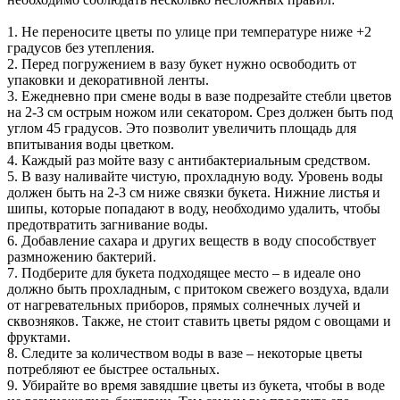
1. Не переносите цветы по улице при температуре ниже +2
градусов без утепления.
2. Перед погружением в вазу букет нужно освободить от
упаковки и декоративной ленты.
3. Ежедневно при смене воды в вазе подрезайте стебли цветов
на 2-3 см острым ножом или секатором. Срез должен быть под
углом 45 градусов. Это позволит увеличить площадь для
впитывания воды цветком.
4. Каждый раз мойте вазу с антибактериальным средством.
5. В вазу наливайте чистую, прохладную воду. Уровень воды
должен быть на 2-3 см ниже связки букета. Нижние листья и
шипы, которые попадают в воду, необходимо удалить, чтобы
предотвратить загнивание воды.
6. Добавление сахара и других веществ в воду способствует
размножению бактерий.
7. Подберите для букета подходящее место – в идеале оно
должно быть прохладным, с притоком свежего воздуха, вдали
от нагревательных приборов, прямых солнечных лучей и
сквозняков. Также, не стоит ставить цветы рядом с овощами и
фруктами.
8. Следите за количеством воды в вазе – некоторые цветы
потребляют ее быстрее остальных.
9. Убирайте во время завядшие цветы из букета, чтобы в воде