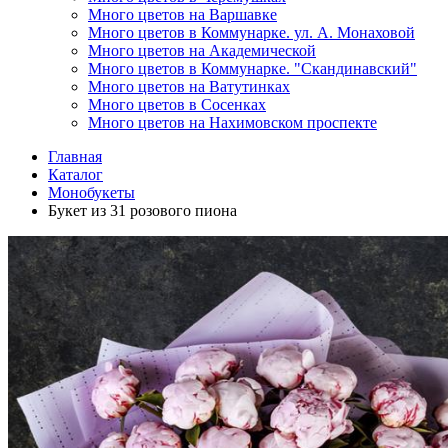
Много цветов на Варшавке
Много цветов в Коммунарке. ул. А. Монаховой
Много цветов на Академической
Много цветов в Коммунарке. "Скандинавский"
Много цветов на Ватутинках
Много цветов в Сосенках
Много цветов на Нахимовском проспекте
Главная
Каталог
Монобукеты
Букет из 31 розового пиона