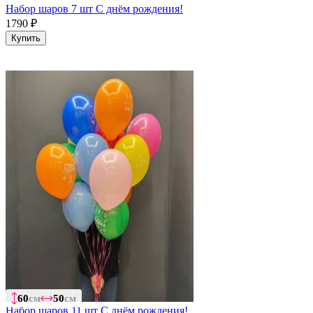
Набор шаров 7 шт С днём рождения!
1790
₽
Купить
60
60
см
см
50
50
см
см
Набор шаров 11 шт С днём рождения!