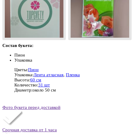
Состав букета:
Пион
Упаковка
Цветы:
Пион
Упаковка:
Лента атласная
,
Пленка
Высота:
60 см
Количество:
31 шт
Диаметр:
около 50 см
Фото букета перед доставкой
Срочная доставка от 1 часа