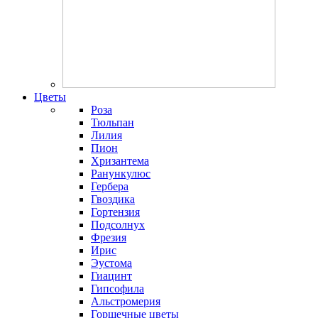
Цветы
Роза
Тюльпан
Лилия
Пион
Хризантема
Ранункулюс
Гербера
Гвоздика
Гортензия
Подсолнух
Фрезия
Ирис
Эустома
Гиацинт
Гипсофила
Альстромерия
Горшечные цветы