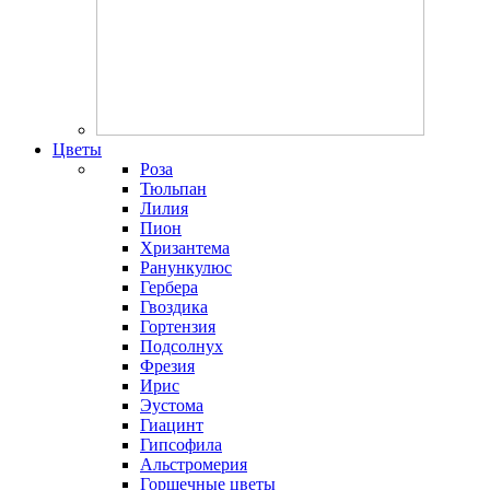
Цветы
Роза
Тюльпан
Лилия
Пион
Хризантема
Ранункулюс
Гербера
Гвоздика
Гортензия
Подсолнух
Фрезия
Ирис
Эустома
Гиацинт
Гипсофила
Альстромерия
Горшечные цветы