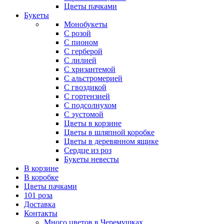
Цветы пачками
Букеты
Монобукеты
С розой
С пионом
С герберой
С лилией
С хризантемой
С альстромерией
С гвоздикой
С гортензией
С подсолнухом
С эустомой
Цветы в корзине
Цветы в шляпной коробке
Цветы в деревянном ящике
Сердце из роз
Букеты невесты
В корзине
В коробке
Цветы пачками
101 роза
Доставка
Контакты
Много цветов в Черемушках