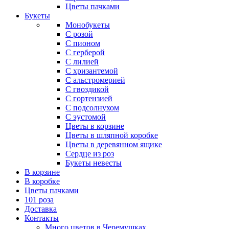
Цветы пачками
Букеты
Монобукеты
С розой
С пионом
С герберой
С лилией
С хризантемой
С альстромерией
С гвоздикой
С гортензией
С подсолнухом
С эустомой
Цветы в корзине
Цветы в шляпной коробке
Цветы в деревянном ящике
Сердце из роз
Букеты невесты
В корзине
В коробке
Цветы пачками
101 роза
Доставка
Контакты
Много цветов в Черемушках