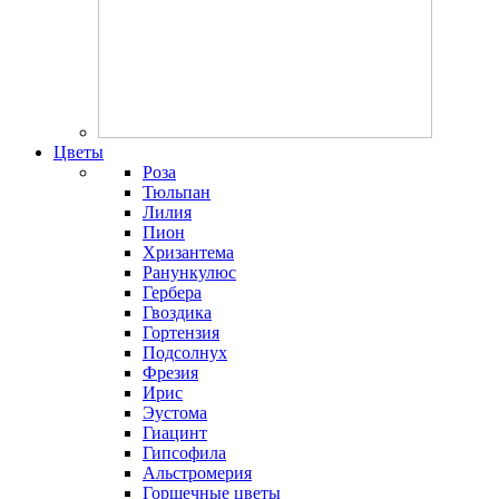
Цветы
Роза
Тюльпан
Лилия
Пион
Хризантема
Ранункулюс
Гербера
Гвоздика
Гортензия
Подсолнух
Фрезия
Ирис
Эустома
Гиацинт
Гипсофила
Альстромерия
Горшечные цветы