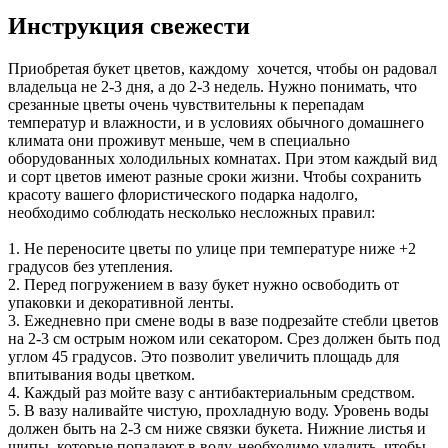
Инструкция свежести
Приобретая букет цветов, каждому хочется, чтобы он радовал
владельца не 2-3 дня, а до 2-3 недель. Нужно понимать, что
срезанные цветы очень чувствительны к перепадам
температур и влажности, и в условиях обычного домашнего
климата они проживут меньше, чем в специально
оборудованных холодильных комнатах. При этом каждый вид
и сорт цветов имеют разные сроки жизни. Чтобы сохранить
красоту вашего флористического подарка надолго,
необходимо соблюдать несколько несложных правил:
1. Не переносите цветы по улице при температуре ниже +2
градусов без утепления.
2. Перед погружением в вазу букет нужно освободить от
упаковки и декоративной ленты.
3. Ежедневно при смене воды в вазе подрезайте стебли цветов
на 2-3 см острым ножом или секатором. Срез должен быть под
углом 45 градусов. Это позволит увеличить площадь для
впитывания воды цветком.
4. Каждый раз мойте вазу с антибактериальным средством.
5. В вазу наливайте чистую, прохладную воду. Уровень воды
должен быть на 2-3 см ниже связки букета. Нижние листья и
шипы, которые попадают в воду, необходимо удалить, чтобы