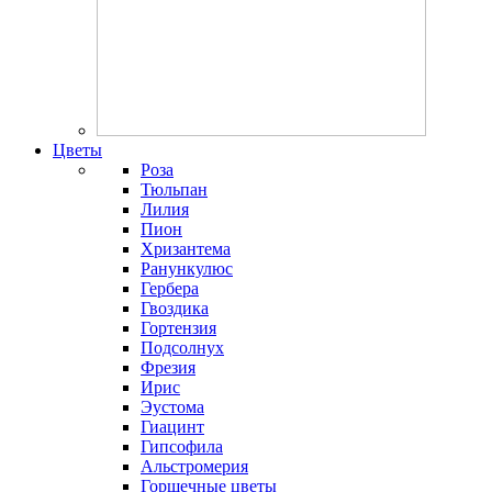
Цветы
Роза
Тюльпан
Лилия
Пион
Хризантема
Ранункулюс
Гербера
Гвоздика
Гортензия
Подсолнух
Фрезия
Ирис
Эустома
Гиацинт
Гипсофила
Альстромерия
Горшечные цветы