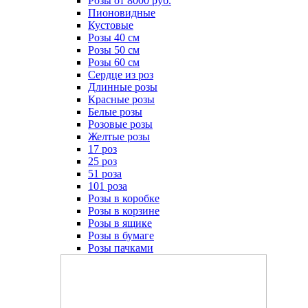
Розы от 8000 руб.
Пионовидные
Кустовые
Розы 40 см
Розы 50 см
Розы 60 см
Сердце из роз
Длинные розы
Красные розы
Белые розы
Розовые розы
Желтые розы
17 роз
25 роз
51 роза
101 роза
Розы в коробке
Розы в корзине
Розы в ящике
Розы в бумаге
Розы пачками