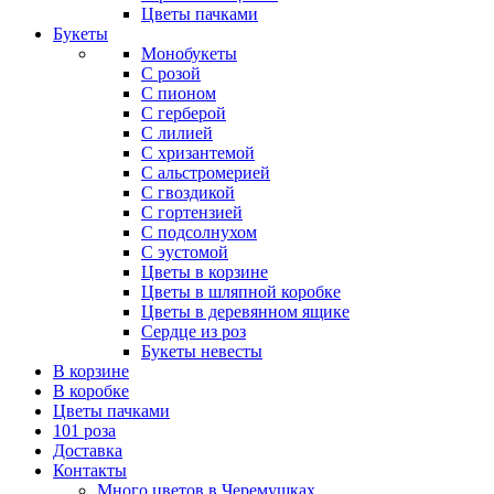
Цветы пачками
Букеты
Монобукеты
С розой
С пионом
С герберой
С лилией
С хризантемой
С альстромерией
С гвоздикой
С гортензией
С подсолнухом
С эустомой
Цветы в корзине
Цветы в шляпной коробке
Цветы в деревянном ящике
Сердце из роз
Букеты невесты
В корзине
В коробке
Цветы пачками
101 роза
Доставка
Контакты
Много цветов в Черемушках