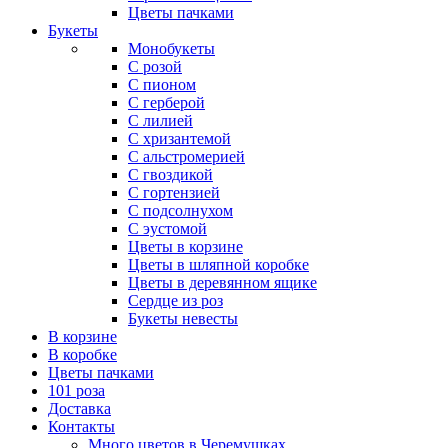
Цветы пачками
Букеты
Монобукеты
С розой
С пионом
С герберой
С лилией
С хризантемой
С альстромерией
С гвоздикой
С гортензией
С подсолнухом
С эустомой
Цветы в корзине
Цветы в шляпной коробке
Цветы в деревянном ящике
Сердце из роз
Букеты невесты
В корзине
В коробке
Цветы пачками
101 роза
Доставка
Контакты
Много цветов в Черемушках