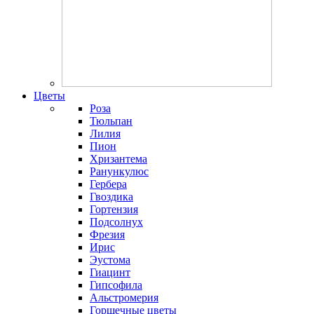
Цветы
Роза
Тюльпан
Лилия
Пион
Хризантема
Ранункулюс
Гербера
Гвоздика
Гортензия
Подсолнух
Фрезия
Ирис
Эустома
Гиацинт
Гипсофила
Альстромерия
Горшечные цветы