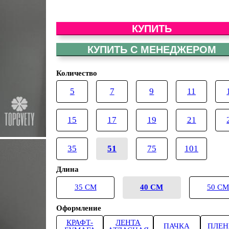
КУПИТЬ
КУПИТЬ С МЕНЕДЖЕРОМ
Количество
5
7
9
11
15
17
19
21
35
51
75
101
Длина
35 СМ
40 СМ
50 СМ
Оформление
КРАФТ-
ЛЕНТА
ПАЧКА
ПЛЕН