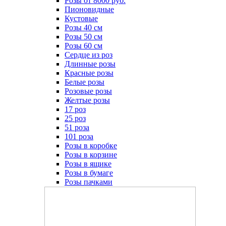
Розы от 8000 руб.
Пионовидные
Кустовые
Розы 40 см
Розы 50 см
Розы 60 см
Сердце из роз
Длинные розы
Красные розы
Белые розы
Розовые розы
Желтые розы
17 роз
25 роз
51 роза
101 роза
Розы в коробке
Розы в корзине
Розы в ящике
Розы в бумаге
Розы пачками