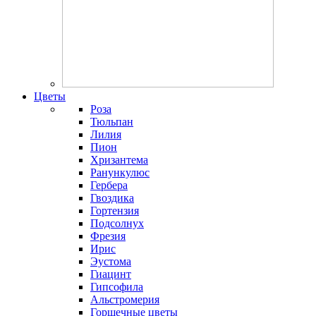
Цветы
Роза
Тюльпан
Лилия
Пион
Хризантема
Ранункулюс
Гербера
Гвоздика
Гортензия
Подсолнух
Фрезия
Ирис
Эустома
Гиацинт
Гипсофила
Альстромерия
Горшечные цветы