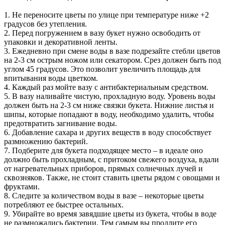
1. Не переносите цветы по улице при температуре ниже +2
градусов без утепления.
2. Перед погружением в вазу букет нужно освободить от
упаковки и декоративной ленты.
3. Ежедневно при смене воды в вазе подрезайте стебли цветов
на 2-3 см острым ножом или секатором. Срез должен быть под
углом 45 градусов. Это позволит увеличить площадь для
впитывания воды цветком.
4. Каждый раз мойте вазу с антибактериальным средством.
5. В вазу наливайте чистую, прохладную воду. Уровень воды
должен быть на 2-3 см ниже связки букета. Нижние листья и
шипы, которые попадают в воду, необходимо удалить, чтобы
предотвратить загнивание воды.
6. Добавление сахара и других веществ в воду способствует
размножению бактерий.
7. Подберите для букета подходящее место – в идеале оно
должно быть прохладным, с притоком свежего воздуха, вдали
от нагревательных приборов, прямых солнечных лучей и
сквозняков. Также, не стоит ставить цветы рядом с овощами и
фруктами.
8. Следите за количеством воды в вазе – некоторые цветы
потребляют ее быстрее остальных.
9. Убирайте во время завядшие цветы из букета, чтобы в воде
не размножались бактерии. Тем самым вы продлите его