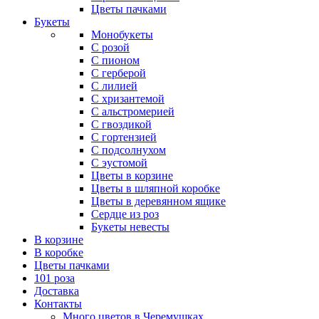
Цветы пачками
Букеты
Монобукеты
С розой
С пионом
С герберой
С лилией
С хризантемой
С альстромерией
С гвоздикой
С гортензией
С подсолнухом
С эустомой
Цветы в корзине
Цветы в шляпной коробке
Цветы в деревянном ящике
Сердце из роз
Букеты невесты
В корзине
В коробке
Цветы пачками
101 роза
Доставка
Контакты
Много цветов в Черемушках