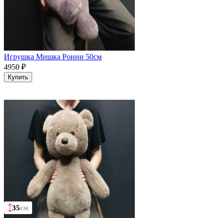
Игрушка Мишка Ронни 50см
4950
₽
Купить
35
35
35
35
см
см
см
см