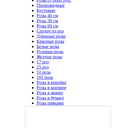
Розы от 8000 руб.
Пионовидные
Кустовые
Розы 40 см
Розы 50 см
Розы 60 см
Сердце из роз
Длинные розы
Красные розы
Белые розы
Розовые розы
Желтые розы
17 роз
25 роз
51 роза
101 роза
Розы в коробке
Розы в корзине
Розы в ящике
Розы в бумаге
Розы пачками