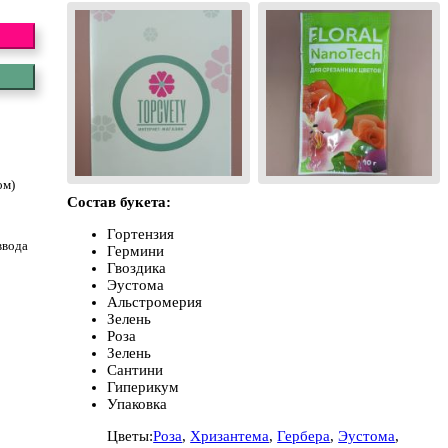
ом)
Состав букета:
Гортензия
ввода
Гермини
Гвоздика
Эустома
Альстромерия
Зелень
Роза
Зелень
Сантини
Гиперикум
Упаковка
Цветы:
Роза
,
Хризантема
,
Гербера
,
Эустома
,