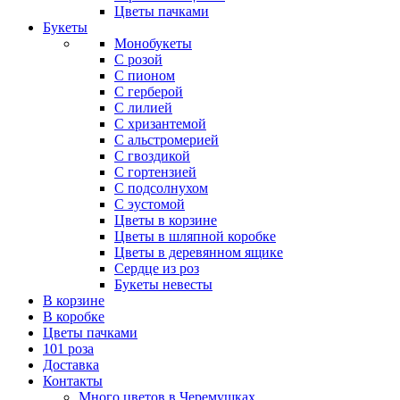
Цветы пачками
Букеты
Монобукеты
С розой
С пионом
С герберой
С лилией
С хризантемой
С альстромерией
С гвоздикой
С гортензией
С подсолнухом
С эустомой
Цветы в корзине
Цветы в шляпной коробке
Цветы в деревянном ящике
Сердце из роз
Букеты невесты
В корзине
В коробке
Цветы пачками
101 роза
Доставка
Контакты
Много цветов в Черемушках