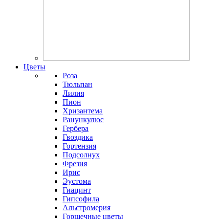
Цветы
Роза
Тюльпан
Лилия
Пион
Хризантема
Ранункулюс
Гербера
Гвоздика
Гортензия
Подсолнух
Фрезия
Ирис
Эустома
Гиацинт
Гипсофила
Альстромерия
Горшечные цветы