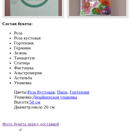
Состав букета:
Роза
Роза кустовая
Гортензия
Гермини
Зелень
Танацетум
Статица
Фисташка
Альстромерия
Астильба
Упаковка
Цветы:
Роза Кустовая
,
Пион
,
Гортензия
Упаковка:
Дизайнерская упаковка
Высота:
50 см
Диаметр:
около 20 см
Фото букета перед доставкой