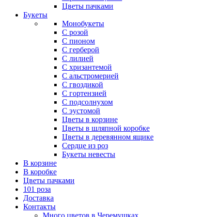
Цветы пачками
Букеты
Монобукеты
С розой
С пионом
С герберой
С лилией
С хризантемой
С альстромерией
С гвоздикой
С гортензией
С подсолнухом
С эустомой
Цветы в корзине
Цветы в шляпной коробке
Цветы в деревянном ящике
Сердце из роз
Букеты невесты
В корзине
В коробке
Цветы пачками
101 роза
Доставка
Контакты
Много цветов в Черемушках