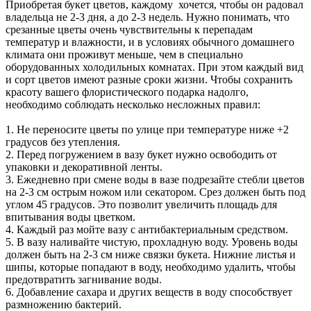
Приобретая букет цветов, каждому хочется, чтобы он радовал
владельца не 2-3 дня, а до 2-3 недель. Нужно понимать, что
срезанные цветы очень чувствительны к перепадам
температур и влажности, и в условиях обычного домашнего
климата они проживут меньше, чем в специально
оборудованных холодильных комнатах. При этом каждый вид
и сорт цветов имеют разные сроки жизни. Чтобы сохранить
красоту вашего флористического подарка надолго,
необходимо соблюдать несколько несложных правил:
1. Не переносите цветы по улице при температуре ниже +2
градусов без утепления.
2. Перед погружением в вазу букет нужно освободить от
упаковки и декоративной ленты.
3. Ежедневно при смене воды в вазе подрезайте стебли цветов
на 2-3 см острым ножом или секатором. Срез должен быть под
углом 45 градусов. Это позволит увеличить площадь для
впитывания воды цветком.
4. Каждый раз мойте вазу с антибактериальным средством.
5. В вазу наливайте чистую, прохладную воду. Уровень воды
должен быть на 2-3 см ниже связки букета. Нижние листья и
шипы, которые попадают в воду, необходимо удалить, чтобы
предотвратить загнивание воды.
6. Добавление сахара и других веществ в воду способствует
размножению бактерий.