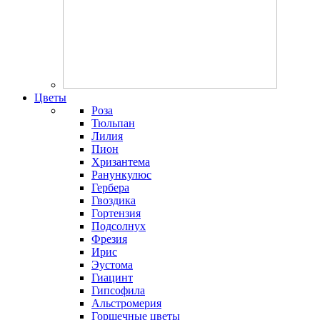
Цветы
Роза
Тюльпан
Лилия
Пион
Хризантема
Ранункулюс
Гербера
Гвоздика
Гортензия
Подсолнух
Фрезия
Ирис
Эустома
Гиацинт
Гипсофила
Альстромерия
Горшечные цветы