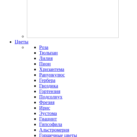
Цветы
Роза
Тюльпан
Лилия
Пион
Хризантема
Ранункулюс
Гербера
Гвоздика
Гортензия
Подсолнух
Фрезия
Ирис
Эустома
Гиацинт
Гипсофила
Альстромерия
Горшечные цветы