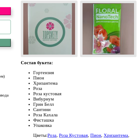
Состав букета:
Гортензия
ом)
Пион
Хризантема
Роза
Роза кустовая
ввода
Вибурнум
Грин Белл
Сантини
Роза Кахала
Фисташка
Упаковка
Цветы:
Роза
,
Роза Кустовая
,
Пион
,
Хризантема
,