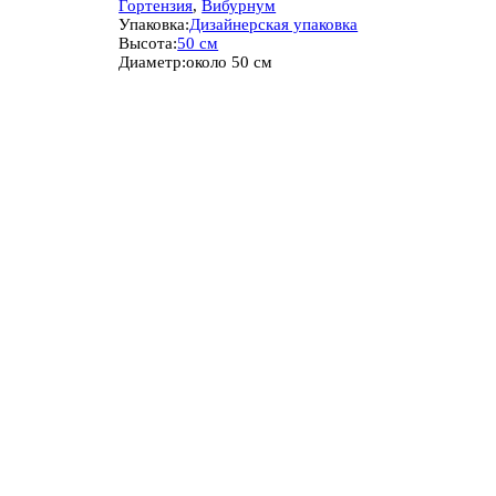
Гортензия
,
Вибурнум
Упаковка:
Дизайнерская упаковка
Высота:
50 см
Диаметр:
около 50 см