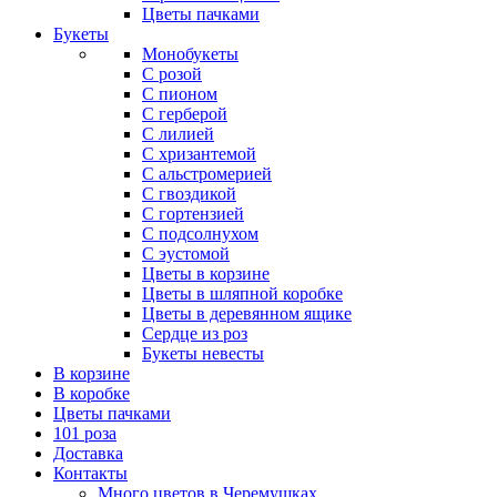
Цветы пачками
Букеты
Монобукеты
С розой
С пионом
С герберой
С лилией
С хризантемой
С альстромерией
С гвоздикой
С гортензией
С подсолнухом
С эустомой
Цветы в корзине
Цветы в шляпной коробке
Цветы в деревянном ящике
Сердце из роз
Букеты невесты
В корзине
В коробке
Цветы пачками
101 роза
Доставка
Контакты
Много цветов в Черемушках