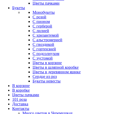
Цветы пачками
Букеты
Монобукеты
С розой
С пионом
С герберой
С лилией
С хризантемой
С альстромерией
С гвоздикой
С гортензией
С подсолнухом
С эустомой
Цветы в корзине
Цветы в шляпной коробке
Цветы в деревянном ящике
Сердце из роз
Букеты невесты
В корзине
В коробке
Цветы пачками
101 роза
Доставка
Контакты
Много цветов в Черемушках