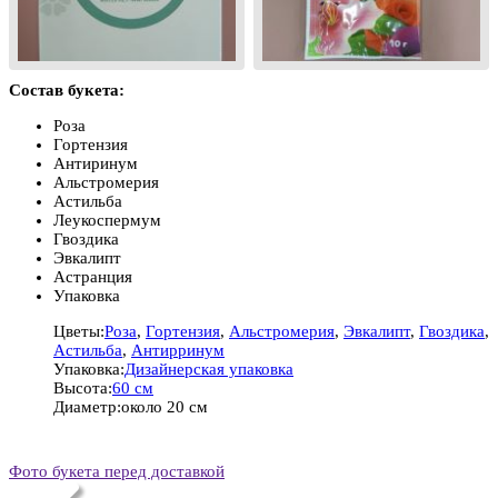
Состав букета:
Роза
Гортензия
Антиринум
Альстромерия
Астильба
Леукоспермум
Гвоздика
Эвкалипт
Астранция
Упаковка
Цветы:
Роза
,
Гортензия
,
Альстромерия
,
Эвкалипт
,
Гвоздика
,
Астильба
,
Антирринум
Упаковка:
Дизайнерская упаковка
Высота:
60 см
Диаметр:
около 20 см
Фото букета перед доставкой