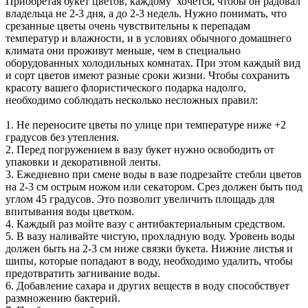
Приобретая букет цветов, каждому хочется, чтобы он радовал
владельца не 2-3 дня, а до 2-3 недель. Нужно понимать, что
срезанные цветы очень чувствительны к перепадам
температур и влажности, и в условиях обычного домашнего
климата они проживут меньше, чем в специально
оборудованных холодильных комнатах. При этом каждый вид
и сорт цветов имеют разные сроки жизни. Чтобы сохранить
красоту вашего флористического подарка надолго,
необходимо соблюдать несколько несложных правил:
1. Не переносите цветы по улице при температуре ниже +2
градусов без утепления.
2. Перед погружением в вазу букет нужно освободить от
упаковки и декоративной ленты.
3. Ежедневно при смене воды в вазе подрезайте стебли цветов
на 2-3 см острым ножом или секатором. Срез должен быть под
углом 45 градусов. Это позволит увеличить площадь для
впитывания воды цветком.
4. Каждый раз мойте вазу с антибактериальным средством.
5. В вазу наливайте чистую, прохладную воду. Уровень воды
должен быть на 2-3 см ниже связки букета. Нижние листья и
шипы, которые попадают в воду, необходимо удалить, чтобы
предотвратить загнивание воды.
6. Добавление сахара и других веществ в воду способствует
размножению бактерий.