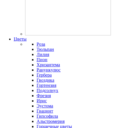
Цветы
Роза
Тюльпан
Лилия
Пион
Хризантема
Ранункулюс
Гербера
Гвоздика
Гортензия
Подсолнух
Фрезия
Ирис
Эустома
Гиацинт
Гипсофила
Альстромерия
Горшечные цветы