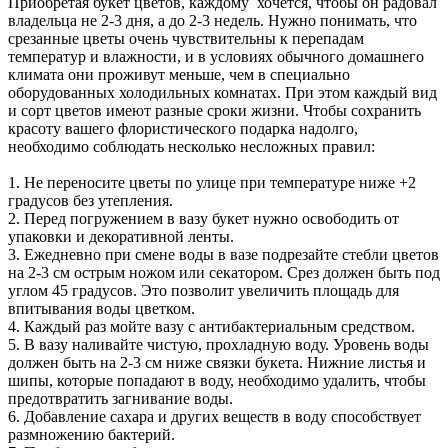
Приобретая букет цветов, каждому хочется, чтобы он радовал
владельца не 2-3 дня, а до 2-3 недель. Нужно понимать, что
срезанные цветы очень чувствительны к перепадам
температур и влажности, и в условиях обычного домашнего
климата они проживут меньше, чем в специально
оборудованных холодильных комнатах. При этом каждый вид
и сорт цветов имеют разные сроки жизни. Чтобы сохранить
красоту вашего флористического подарка надолго,
необходимо соблюдать несколько несложных правил:
1. Не переносите цветы по улице при температуре ниже +2
градусов без утепления.
2. Перед погружением в вазу букет нужно освободить от
упаковки и декоративной ленты.
3. Ежедневно при смене воды в вазе подрезайте стебли цветов
на 2-3 см острым ножом или секатором. Срез должен быть под
углом 45 градусов. Это позволит увеличить площадь для
впитывания воды цветком.
4. Каждый раз мойте вазу с антибактериальным средством.
5. В вазу наливайте чистую, прохладную воду. Уровень воды
должен быть на 2-3 см ниже связки букета. Нижние листья и
шипы, которые попадают в воду, необходимо удалить, чтобы
предотвратить загнивание воды.
6. Добавление сахара и других веществ в воду способствует
размножению бактерий.