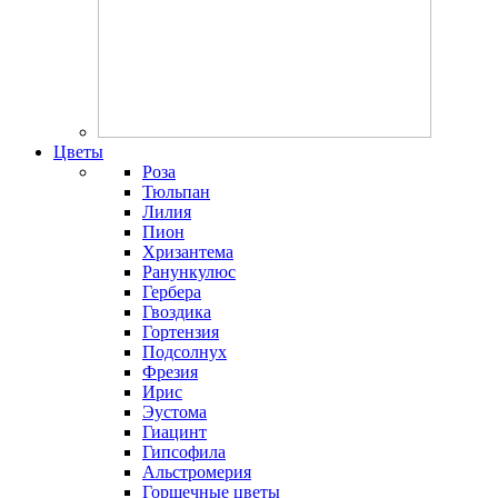
Цветы
Роза
Тюльпан
Лилия
Пион
Хризантема
Ранункулюс
Гербера
Гвоздика
Гортензия
Подсолнух
Фрезия
Ирис
Эустома
Гиацинт
Гипсофила
Альстромерия
Горшечные цветы