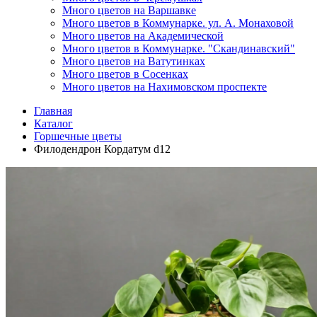
Много цветов на Варшавке
Много цветов в Коммунарке. ул. А. Монаховой
Много цветов на Академической
Много цветов в Коммунарке. "Скандинавский"
Много цветов на Ватутинках
Много цветов в Сосенках
Много цветов на Нахимовском проспекте
Главная
Каталог
Горшечные цветы
Филодендрон Кордатум d12