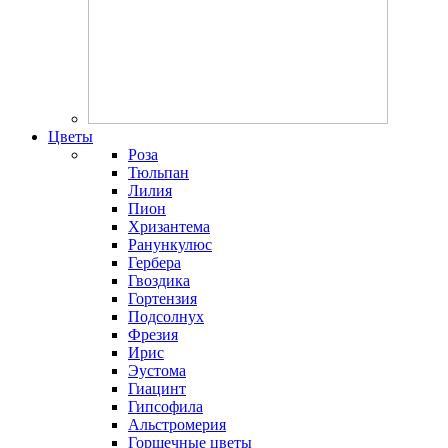
Цветы
Роза
Тюльпан
Лилия
Пион
Хризантема
Ранункулюс
Гербера
Гвоздика
Гортензия
Подсолнух
Фрезия
Ирис
Эустома
Гиацинт
Гипсофила
Альстромерия
Горшечные цветы