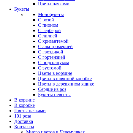
Цветы пачками
Букеты
Монобукеты
С розой
С пионом
С герберой
С лилией
С хризантемой
С альстромерией
С гвоздикой
С гортензией
С подсолнухом
С эустомой
Цветы в корзине
Цветы в шляпной коробке
Цветы в деревянном ящике
Сердце из роз
Букеты невесты
В корзине
В коробке
Цветы пачками
101 роза
Доставка
Контакты
Много цветов в Черемушках