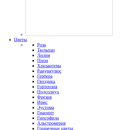
Цветы
Роза
Тюльпан
Лилия
Пион
Хризантема
Ранункулюс
Гербера
Гвоздика
Гортензия
Подсолнух
Фрезия
Ирис
Эустома
Гиацинт
Гипсофила
Альстромерия
Горшечные цветы