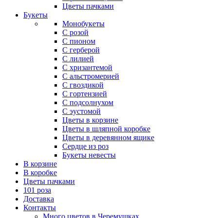
Цветы пачками
Букеты
Монобукеты
С розой
С пионом
С герберой
С лилией
С хризантемой
С альстромерией
С гвоздикой
С гортензией
С подсолнухом
С эустомой
Цветы в корзине
Цветы в шляпной коробке
Цветы в деревянном ящике
Сердце из роз
Букеты невесты
В корзине
В коробке
Цветы пачками
101 роза
Доставка
Контакты
Много цветов в Черемушках