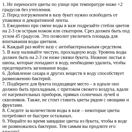
1. Не переносите цветы по улице при температуре ниже +2
градусов без утепления.
2. Перед погружением в вазу букет нужно освободить от
упаковки и декоративной ленты.
3. Ежедневно при смене воды в вазе подрезайте стебли цветов
на 2-3 см острым ножом или секатором. Срез должен быть под
углом 45 градусов. Это позволит увеличить площадь для
впитывания воды цветком.
4. Каждый раз мойте вазу с антибактериальным средством.
5. В вазу наливайте чистую, прохладную воду. Уровень воды
должен быть на 2-3 см ниже связки букета. Нижние листья и
шипы, которые попадают в воду, необходимо удалить, чтобы
предотвратить загнивание воды.
6. Добавление сахара и других веществ в воду способствует
размножению бактерий.
7. Подберите для букета подходящее место – в идеале оно
должно быть прохладным, с притоком свежего воздуха, вдали
от нагревательных приборов, прямых солнечных лучей и
сквозняков. Также, не стоит ставить цветы рядом с овощами и
фруктами.
8. Следите за количеством воды в вазе – некоторые цветы
потребляют ее быстрее остальных.
9. Убирайте во время завядшие цветы из букета, чтобы в воде
не размножались бактерии. Тем самым вы продлите его
красоту!