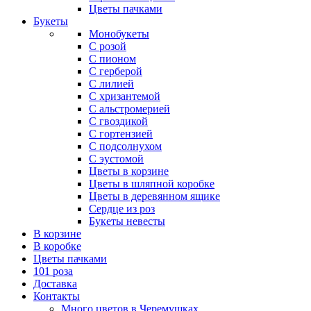
Цветы пачками
Букеты
Монобукеты
С розой
С пионом
С герберой
С лилией
С хризантемой
С альстромерией
С гвоздикой
С гортензией
С подсолнухом
С эустомой
Цветы в корзине
Цветы в шляпной коробке
Цветы в деревянном ящике
Сердце из роз
Букеты невесты
В корзине
В коробке
Цветы пачками
101 роза
Доставка
Контакты
Много цветов в Черемушках