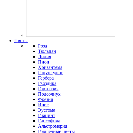
Цветы
Роза
Тюльпан
Лилия
Пион
Хризантема
Ранункулюс
Гербера
Гвоздика
Гортензия
Подсолнух
Фрезия
Ирис
Эустома
Гиацинт
Гипсофила
Альстромерия
Горшечные цветы