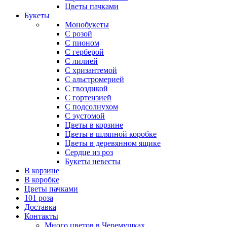
Цветы пачками
Букеты
Монобукеты
С розой
С пионом
С герберой
С лилией
С хризантемой
С альстромерией
С гвоздикой
С гортензией
С подсолнухом
С эустомой
Цветы в корзине
Цветы в шляпной коробке
Цветы в деревянном ящике
Сердце из роз
Букеты невесты
В корзине
В коробке
Цветы пачками
101 роза
Доставка
Контакты
Много цветов в Черемушках