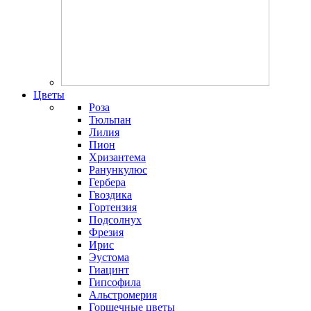
Цветы
Роза
Тюльпан
Лилия
Пион
Хризантема
Ранункулюс
Гербера
Гвоздика
Гортензия
Подсолнух
Фрезия
Ирис
Эустома
Гиацинт
Гипсофила
Альстромерия
Горшечные цветы