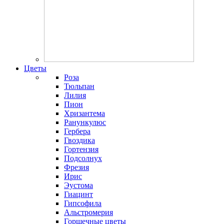
Цветы
Роза
Тюльпан
Лилия
Пион
Хризантема
Ранункулюс
Гербера
Гвоздика
Гортензия
Подсолнух
Фрезия
Ирис
Эустома
Гиацинт
Гипсофила
Альстромерия
Горшечные цветы