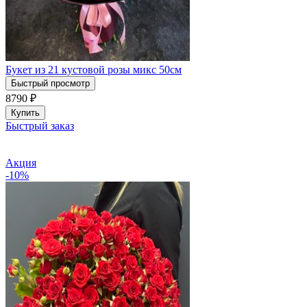
Букет из 21 кустовой розы микс 50см
Быстрый просмотр
8790
₽
Купить
Быстрый заказ
Акция
-10%