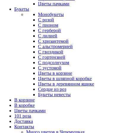
Цветы пачками
Букеты
Монобукеты
С розой
С пионом
С герберой
С лилией
С хризантемой
С альстромерией
С гвоздикой
С гортензией
С подсолнухом
С эустомой
Цветы в корзине
Цветы в шляпной коробке
Цветы в деревянном ящике
Сердце из роз
Букеты невесты
В корзине
В коробке
Цветы пачками
101 роза
Доставка
Контакты
Много цветов в Черемушках