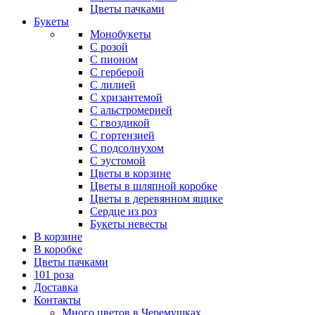
Цветы пачками
Букеты
Монобукеты
С розой
С пионом
С герберой
С лилией
С хризантемой
С альстромерией
С гвоздикой
С гортензией
С подсолнухом
С эустомой
Цветы в корзине
Цветы в шляпной коробке
Цветы в деревянном ящике
Сердце из роз
Букеты невесты
В корзине
В коробке
Цветы пачками
101 роза
Доставка
Контакты
Много цветов в Черемушках