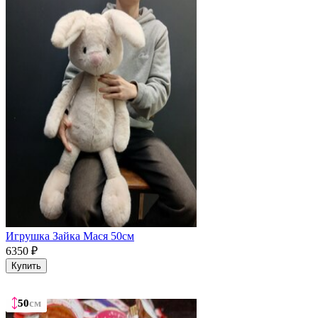
Игрушка Зайка Мася 50см
6350
₽
Купить
50
50
50
50
50
см
см
см
см
см