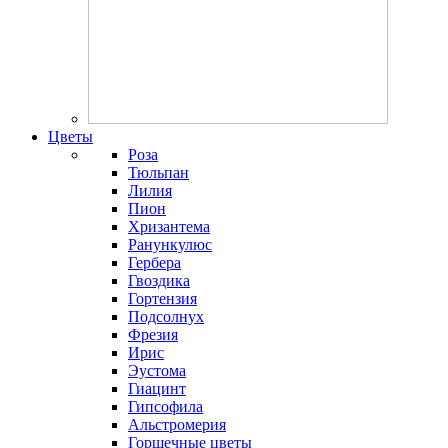
Цветы
Роза
Тюльпан
Лилия
Пион
Хризантема
Ранункулюс
Гербера
Гвоздика
Гортензия
Подсолнух
Фрезия
Ирис
Эустома
Гиацинт
Гипсофила
Альстромерия
Горшечные цветы