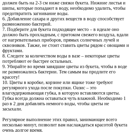
должен быть на 2-3 см ниже связки букета. Нижние листья и
шипы, которые попадают в воду, необходимо удалить, чтобы
предотвратить загнивание воды.
6. Добавление сахара и других веществ в воду способствует
размножению бактерий.
7. Подберите для букета подходящее место – в идеале оно
должно быть прохладным, с притоком свежего воздуха, вдали
от нагревательных приборов, прямых солнечных лучей и
сквозняков. Также, не стоит ставить цветы рядом с овощами и
фруктами.
8. Следите за количеством воды в вазе – некоторые цветы
потребляют ее быстрее остальных.
9. Убирайте во время завядшие цветы из букета, чтобы в воде
не размножались бактерии. Тем самым вы продлите его
красоту!
10. Цветы в коробке, корзине или ящике тоже требуют
регулярного ухода после покупки. Оазис – это
влагоудерживающая губка, в которую вставляются цветы.
Губка всегда должна оставаться чуть влажной. Необходимо 1
раз в 2 дня добавлять немного воды, чтобы цветы не
засыхали.
Регулярное выполнение этих правил, занимающее всего
несколько минут, позволит вам наслаждаться красотой букета
очень долгое время.