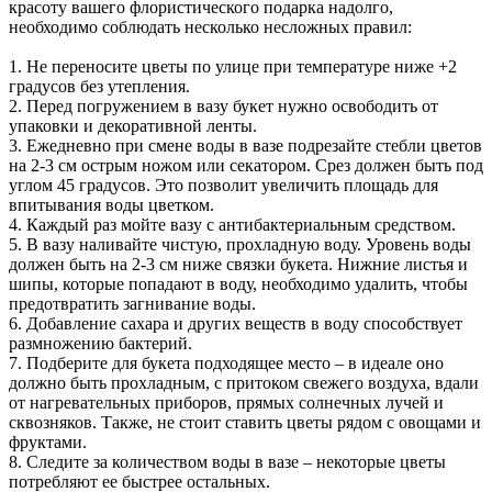
красоту вашего флористического подарка надолго,
необходимо соблюдать несколько несложных правил:
1. Не переносите цветы по улице при температуре ниже +2
градусов без утепления.
2. Перед погружением в вазу букет нужно освободить от
упаковки и декоративной ленты.
3. Ежедневно при смене воды в вазе подрезайте стебли цветов
на 2-3 см острым ножом или секатором. Срез должен быть под
углом 45 градусов. Это позволит увеличить площадь для
впитывания воды цветком.
4. Каждый раз мойте вазу с антибактериальным средством.
5. В вазу наливайте чистую, прохладную воду. Уровень воды
должен быть на 2-3 см ниже связки букета. Нижние листья и
шипы, которые попадают в воду, необходимо удалить, чтобы
предотвратить загнивание воды.
6. Добавление сахара и других веществ в воду способствует
размножению бактерий.
7. Подберите для букета подходящее место – в идеале оно
должно быть прохладным, с притоком свежего воздуха, вдали
от нагревательных приборов, прямых солнечных лучей и
сквозняков. Также, не стоит ставить цветы рядом с овощами и
фруктами.
8. Следите за количеством воды в вазе – некоторые цветы
потребляют ее быстрее остальных.