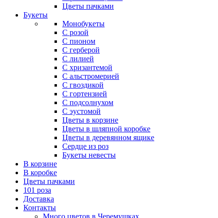
Цветы пачками
Букеты
Монобукеты
С розой
С пионом
С герберой
С лилией
С хризантемой
С альстромерией
С гвоздикой
С гортензией
С подсолнухом
С эустомой
Цветы в корзине
Цветы в шляпной коробке
Цветы в деревянном ящике
Сердце из роз
Букеты невесты
В корзине
В коробке
Цветы пачками
101 роза
Доставка
Контакты
Много цветов в Черемушках