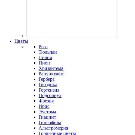
Цветы
Роза
Тюльпан
Лилия
Пион
Хризантема
Ранункулюс
Гербера
Гвоздика
Гортензия
Подсолнух
Фрезия
Ирис
Эустома
Гиацинт
Гипсофила
Альстромерия
Горшечные цветы