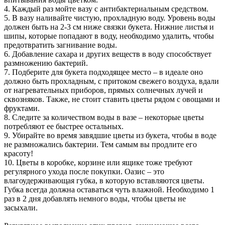
4. Каждый раз мойте вазу с антибактериальным средством.
5. В вазу наливайте чистую, прохладную воду. Уровень воды
должен быть на 2-3 см ниже связки букета. Нижние листья и
шипы, которые попадают в воду, необходимо удалить, чтобы
предотвратить загнивание воды.
6. Добавление сахара и других веществ в воду способствует
размножению бактерий.
7. Подберите для букета подходящее место – в идеале оно
должно быть прохладным, с притоком свежего воздуха, вдали
от нагревательных приборов, прямых солнечных лучей и
сквозняков. Также, не стоит ставить цветы рядом с овощами и
фруктами.
8. Следите за количеством воды в вазе – некоторые цветы
потребляют ее быстрее остальных.
9. Убирайте во время завядшие цветы из букета, чтобы в воде
не размножались бактерии. Тем самым вы продлите его
красоту!
10. Цветы в коробке, корзине или ящике тоже требуют
регулярного ухода после покупки. Оазис – это
влагоудерживающая губка, в которую вставляются цветы.
Губка всегда должна оставаться чуть влажной. Необходимо 1
раз в 2 дня добавлять немного воды, чтобы цветы не
засыхали.