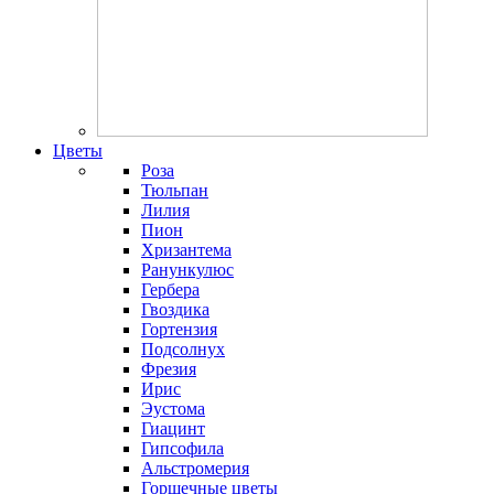
Цветы
Роза
Тюльпан
Лилия
Пион
Хризантема
Ранункулюс
Гербера
Гвоздика
Гортензия
Подсолнух
Фрезия
Ирис
Эустома
Гиацинт
Гипсофила
Альстромерия
Горшечные цветы