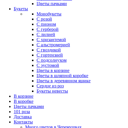
Цветы пачками
Букеты
Монобукеты
С розой
С пионом
С герберой
С лилией
С хризантемой
С альстромерией
С гвоздикой
С гортензией
С подсолнухом
С эустомой
Цветы в корзине
Цветы в шляпной коробке
Цветы в деревянном ящике
Сердце из роз
Букеты невесты
В корзине
В коробке
Цветы пачками
101 роза
Доставка
Контакты
Много цветов в Черемушках