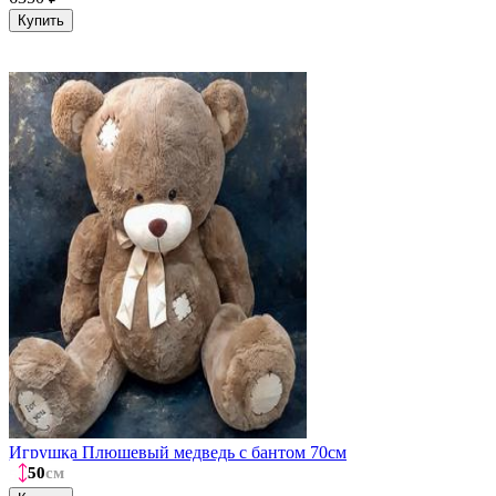
Купить
Игрушка Плюшевый медведь с бантом 70см
50
50
50
50
см
см
см
см
5980
₽