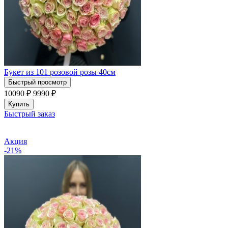
Букет из 101 розовой розы 40см
Быстрый просмотр
10090 ₽
9990
₽
Купить
Быстрый заказ
Акция
-21%