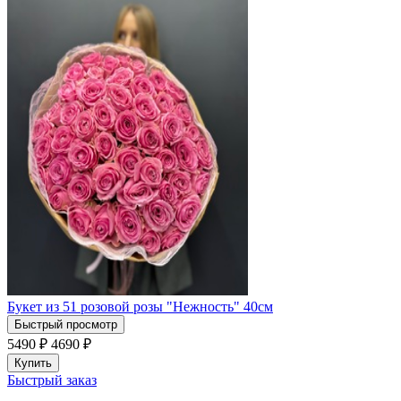
Букет из 51 розовой розы "Нежность" 40см
Быстрый просмотр
5490 ₽
4690
₽
Купить
Быстрый заказ