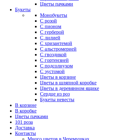
Цветы пачками
Букеты
Монобукеты
С розой
С пионом
С герберой
С лилией
С хризантемой
С альстромерией
С гвоздикой
С гортензией
С подсолнухом
С эустомой
Цветы в корзине
Цветы в шляпной коробке
Цветы в деревянном ящике
Сердце из роз
Букеты невесты
В корзине
В коробке
Цветы пачками
101 роза
Доставка
Контакты
Много цветов в Черемушках