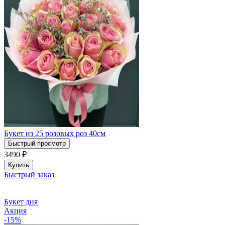
Букет из 25 розовых роз 40см
Быстрый просмотр
3490
₽
Купить
Быстрый заказ
Букет дня
Акция
-15%