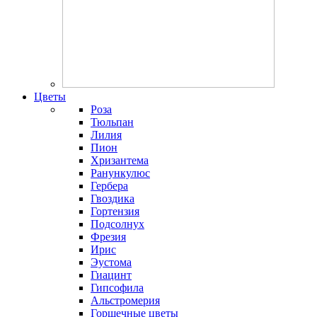
Цветы
Роза
Тюльпан
Лилия
Пион
Хризантема
Ранункулюс
Гербера
Гвоздика
Гортензия
Подсолнух
Фрезия
Ирис
Эустома
Гиацинт
Гипсофила
Альстромерия
Горшечные цветы