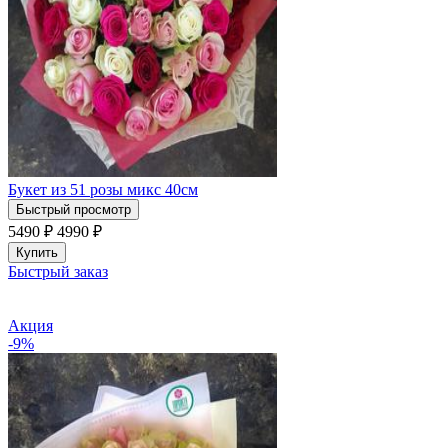
Букет из 51 розы микс 40см
Быстрый просмотр
5490 ₽
4990
₽
Купить
Быстрый заказ
Акция
-9%