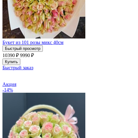
Букет из 101 розы микс 40см
Быстрый просмотр
10390 ₽
9990
₽
Купить
Быстрый заказ
Акция
-14%