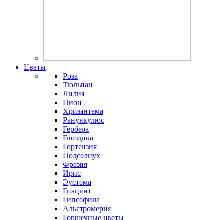
Цветы
Роза
Тюльпан
Лилия
Пион
Хризантема
Ранункулюс
Гербера
Гвоздика
Гортензия
Подсолнух
Фрезия
Ирис
Эустома
Гиацинт
Гипсофила
Альстромерия
Горшечные цветы