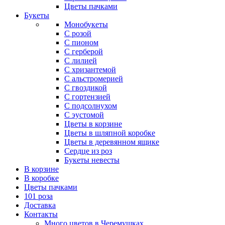
Цветы пачками
Букеты
Монобукеты
С розой
С пионом
С герберой
С лилией
С хризантемой
С альстромерией
С гвоздикой
С гортензией
С подсолнухом
С эустомой
Цветы в корзине
Цветы в шляпной коробке
Цветы в деревянном ящике
Сердце из роз
Букеты невесты
В корзине
В коробке
Цветы пачками
101 роза
Доставка
Контакты
Много цветов в Черемушках