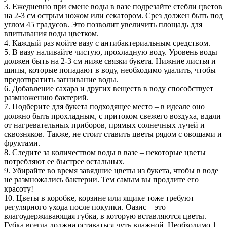
3. Ежедневно при смене воды в вазе подрезайте стебли цветов
на 2-3 см острым ножом или секатором. Срез должен быть под
углом 45 градусов. Это позволит увеличить площадь для
впитывания воды цветком.
4. Каждый раз мойте вазу с антибактериальным средством.
5. В вазу наливайте чистую, прохладную воду. Уровень воды
должен быть на 2-3 см ниже связки букета. Нижние листья и
шипы, которые попадают в воду, необходимо удалить, чтобы
предотвратить загнивание воды.
6. Добавление сахара и других веществ в воду способствует
размножению бактерий.
7. Подберите для букета подходящее место – в идеале оно
должно быть прохладным, с притоком свежего воздуха, вдали
от нагревательных приборов, прямых солнечных лучей и
сквозняков. Также, не стоит ставить цветы рядом с овощами и
фруктами.
8. Следите за количеством воды в вазе – некоторые цветы
потребляют ее быстрее остальных.
9. Убирайте во время завядшие цветы из букета, чтобы в воде
не размножались бактерии. Тем самым вы продлите его
красоту!
10. Цветы в коробке, корзине или ящике тоже требуют
регулярного ухода после покупки. Оазис – это
влагоудерживающая губка, в которую вставляются цветы.
Губка всегда должна оставаться чуть влажной. Необходимо 1