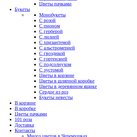
Цветы пачками
Букеты
Монобукеты
С розой
С пионом
С герберой
С лилией
С хризантемой
С альстромерией
С гвоздикой
С гортензией
С подсолнухом
С эустомой
Цветы в корзине
Цветы в шляпной коробке
Цветы в деревянном ящике
Сердце из роз
Букеты невесты
В корзине
В коробке
Цветы пачками
101 роза
Доставка
Контакты
Много цветов в Черемушках