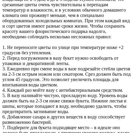
срезанные цветы очень чувствительны к перепадам
температур и влажности, и в условиях обычного домашнего
климата они проживут меньше, чем в специально
оборудованных холодильных комнатах. При этом каждый вид
и сорт цветов имеют разные сроки жизни. Чтобы сохранить
красоту вашего флористического подарка надолго,
необходимо соблюдать несколько несложных правил:
1. Не переносите цветы по улице при температуре ниже +2
градусов без утепления.
2. Перед погружением в вазу букет нужно освободить от
упаковки и декоративной ленты.
3. Ежедневно при смене воды в вазе подрезайте стебли цветов
на 2-3 см острым ножом или секатором. Срез должен быть под
углом 45 градусов. Это позволит увеличить площадь для
впитывания воды цветком.
4. Каждый раз мойте вазу с антибактериальным средством.
5. В вазу наливайте чистую, прохладную воду. Уровень воды
должен быть на 2-3 см ниже связки букета. Нижние листья и
шипы, которые попадают в воду, необходимо удалить, чтобы
предотвратить загнивание воды.
6. Добавление сахара и других веществ в воду способствует
размножению бактерий.
7. Подберите для букета подходящее место – в идеале оно
должно быть прохладным, с притоком свежего воздуха, вдали