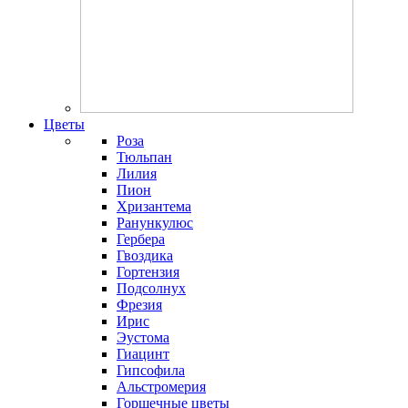
Цветы
Роза
Тюльпан
Лилия
Пион
Хризантема
Ранункулюс
Гербера
Гвоздика
Гортензия
Подсолнух
Фрезия
Ирис
Эустома
Гиацинт
Гипсофила
Альстромерия
Горшечные цветы