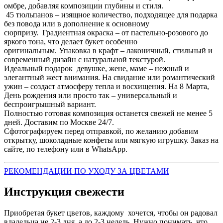
омбре, добавляя композиции глубины и стиля.
45 тюльпанов – изящное количество, подходящее для подарка
без повода или в дополнение к основному
сюрпризу. Градиентная окраска – от пастельно-розового до
яркого тона, что делает букет особенно
оригинальным. Упаковка в крафт – лаконичный, стильный и
современный дизайн с натуральной текстурой.
Идеальный подарок девушке, жене, маме – нежный и
элегантный жест внимания. На свидание или романтический
ужин – создаст атмосферу тепла и восхищения. На 8 Марта,
День рождения или просто так – универсальный и
беспроигрышный вариант.
Полностью готовая композиция останется свежей не менее 5
дней. Доставим по Москве 24/7.
Сфотографируем перед отправкой, по желанию добавим
открытку, шоколадные конфеты или мягкую игрушку. Заказ на
сайте, по телефону или в WhatsApp.
РЕКОМЕНДАЦИИ ПО УХОДУ ЗА ЦВЕТАМИ
Инструкция свежести
Приобретая букет цветов, каждому хочется, чтобы он радовал
владельца не 2-3 дня, а до 2-3 недель. Нужно понимать, что