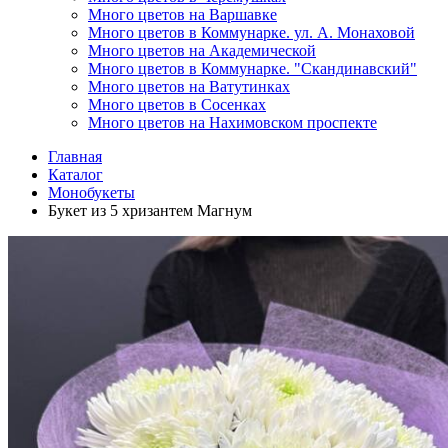
Много цветов на Варшавке
Много цветов в Коммунарке. ул. А. Монаховой
Много цветов на Академической
Много цветов в Коммунарке. "Скандинавский"
Много цветов на Ватутинках
Много цветов в Сосенках
Много цветов на Нахимовском проспекте
Главная
Каталог
Монобукеты
Букет из 5 хризантем Магнум