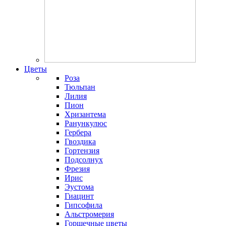
Цветы
Роза
Тюльпан
Лилия
Пион
Хризантема
Ранункулюс
Гербера
Гвоздика
Гортензия
Подсолнух
Фрезия
Ирис
Эустома
Гиацинт
Гипсофила
Альстромерия
Горшечные цветы