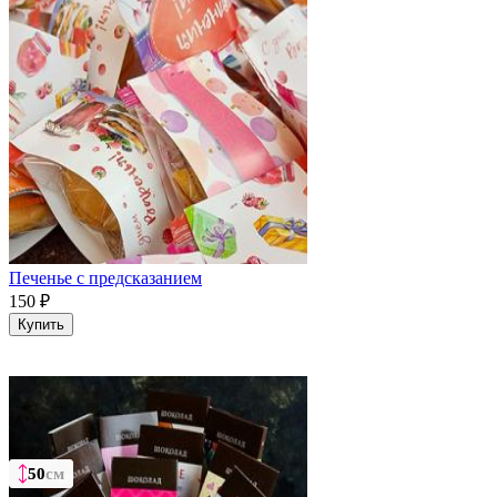
Печенье с предсказанием
150
₽
Купить
50
50
50
см
см
см