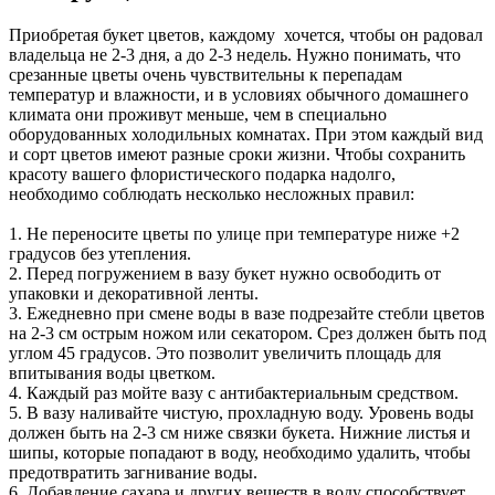
Приобретая букет цветов, каждому хочется, чтобы он радовал
владельца не 2-3 дня, а до 2-3 недель. Нужно понимать, что
срезанные цветы очень чувствительны к перепадам
температур и влажности, и в условиях обычного домашнего
климата они проживут меньше, чем в специально
оборудованных холодильных комнатах. При этом каждый вид
и сорт цветов имеют разные сроки жизни. Чтобы сохранить
красоту вашего флористического подарка надолго,
необходимо соблюдать несколько несложных правил:
1. Не переносите цветы по улице при температуре ниже +2
градусов без утепления.
2. Перед погружением в вазу букет нужно освободить от
упаковки и декоративной ленты.
3. Ежедневно при смене воды в вазе подрезайте стебли цветов
на 2-3 см острым ножом или секатором. Срез должен быть под
углом 45 градусов. Это позволит увеличить площадь для
впитывания воды цветком.
4. Каждый раз мойте вазу с антибактериальным средством.
5. В вазу наливайте чистую, прохладную воду. Уровень воды
должен быть на 2-3 см ниже связки букета. Нижние листья и
шипы, которые попадают в воду, необходимо удалить, чтобы
предотвратить загнивание воды.
6. Добавление сахара и других веществ в воду способствует