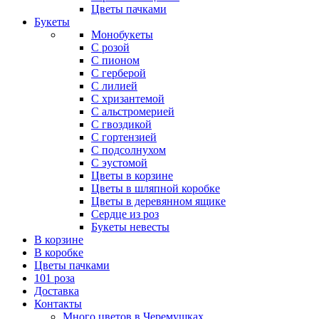
Цветы пачками
Букеты
Монобукеты
С розой
С пионом
С герберой
С лилией
С хризантемой
С альстромерией
С гвоздикой
С гортензией
С подсолнухом
С эустомой
Цветы в корзине
Цветы в шляпной коробке
Цветы в деревянном ящике
Сердце из роз
Букеты невесты
В корзине
В коробке
Цветы пачками
101 роза
Доставка
Контакты
Много цветов в Черемушках