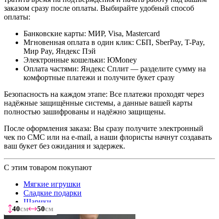
заказом сразу после оплаты. Выбирайте удобный способ
оплаты:
Банковские карты: МИР, Visa, Mastercard
Мгновенная оплата в один клик: СБП, SberPay, T-Pay,
Мир Pay, Яндекс Пэй
Электронные кошельки: ЮMoney
Оплата частями: Яндекс Сплит — разделите сумму на
комфортные платежи и получите букет сразу
Безопасность на каждом этапе: Все платежи проходят через
надёжные защищённые системы, а данные вашей карты
полностью зашифрованы и надёжно защищены.
После оформления заказа: Вы сразу получите электронный
чек по СМС или на e-mail, а наши флористы начнут создавать
ваш букет без ожидания и задержек.
С этим товаром покупают
Мягкие игрушки
Сладкие подарки
Шарики
40
40
40
40
40
40
40
см
см
см
см
см
см
см
50
50
50
50
50
50
50
см
см
см
см
см
см
см