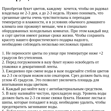
Приобретая букет цветов, каждому хочется, чтобы он радовал
владельца не 2-3 дня, а до 2-3 недель. Нужно понимать, что
срезанные цветы очень чувствительны к перепадам
температур и влажности, и в условиях обычного домашнего
климата они проживут меньше, чем в специально
оборудованных холодильных комнатах. При этом каждый вид
и сорт цветов имеют разные сроки жизни. Чтобы сохранить
красоту вашего флористического подарка надолго,
необходимо соблюдать несколько несложных правил:
1. Не переносите цветы по улице при температуре ниже +2
градусов без утепления.
2. Перед погружением в вазу букет нужно освободить от
упаковки и декоративной ленты.
3. Ежедневно при смене воды в вазе подрезайте стебли цветов
на 2-3 см острым ножом или секатором. Срез должен быть под
углом 45 градусов. Это позволит увеличить площадь для
впитывания воды цветком.
4. Каждый раз мойте вазу с антибактериальным средством.
5. В вазу наливайте чистую, прохладную воду. Уровень воды
должен быть на 2-3 см ниже связки букета. Нижние листья и
шипы, которые попадают в воду, необходимо удалить, чтобы
предотвратить загнивание воды.