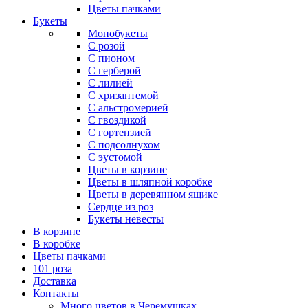
Цветы пачками
Букеты
Монобукеты
С розой
С пионом
С герберой
С лилией
С хризантемой
С альстромерией
С гвоздикой
С гортензией
С подсолнухом
С эустомой
Цветы в корзине
Цветы в шляпной коробке
Цветы в деревянном ящике
Сердце из роз
Букеты невесты
В корзине
В коробке
Цветы пачками
101 роза
Доставка
Контакты
Много цветов в Черемушках