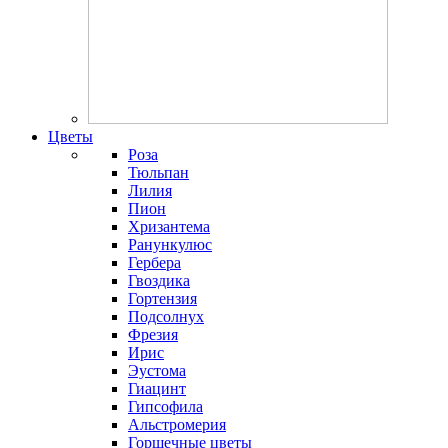
Цветы
Роза
Тюльпан
Лилия
Пион
Хризантема
Ранункулюс
Гербера
Гвоздика
Гортензия
Подсолнух
Фрезия
Ирис
Эустома
Гиацинт
Гипсофила
Альстромерия
Горшечные цветы