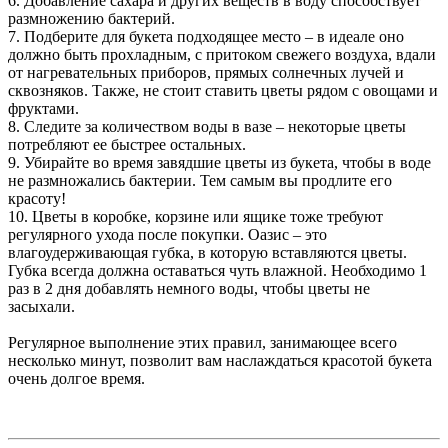
6. Добавление сахара и других веществ в воду способствует
размножению бактерий.
7. Подберите для букета подходящее место – в идеале оно
должно быть прохладным, с притоком свежего воздуха, вдали
от нагревательных приборов, прямых солнечных лучей и
сквозняков. Также, не стоит ставить цветы рядом с овощами и
фруктами.
8. Следите за количеством воды в вазе – некоторые цветы
потребляют ее быстрее остальных.
9. Убирайте во время завядшие цветы из букета, чтобы в воде
не размножались бактерии. Тем самым вы продлите его
красоту!
10. Цветы в коробке, корзине или ящике тоже требуют
регулярного ухода после покупки. Оазис – это
влагоудерживающая губка, в которую вставляются цветы.
Губка всегда должна оставаться чуть влажной. Необходимо 1
раз в 2 дня добавлять немного воды, чтобы цветы не
засыхали.
Регулярное выполнение этих правил, занимающее всего
несколько минут, позволит вам наслаждаться красотой букета
очень долгое время.