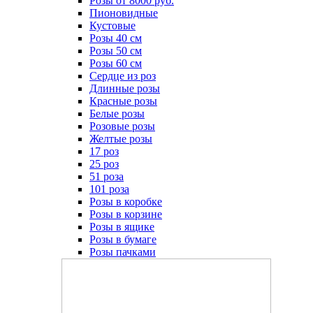
Розы от 8000 руб.
Пионовидные
Кустовые
Розы 40 см
Розы 50 см
Розы 60 см
Сердце из роз
Длинные розы
Красные розы
Белые розы
Розовые розы
Желтые розы
17 роз
25 роз
51 роза
101 роза
Розы в коробке
Розы в корзине
Розы в ящике
Розы в бумаге
Розы пачками