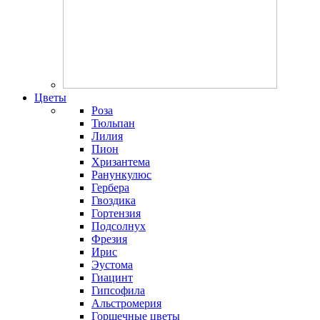
Цветы
Роза
Тюльпан
Лилия
Пион
Хризантема
Ранункулюс
Гербера
Гвоздика
Гортензия
Подсолнух
Фрезия
Ирис
Эустома
Гиацинт
Гипсофила
Альстромерия
Горшечные цветы