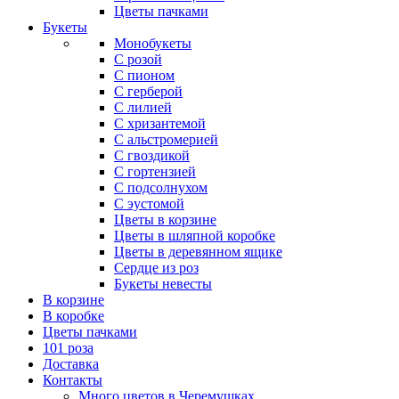
Цветы пачками
Букеты
Монобукеты
С розой
С пионом
С герберой
С лилией
С хризантемой
С альстромерией
С гвоздикой
С гортензией
С подсолнухом
С эустомой
Цветы в корзине
Цветы в шляпной коробке
Цветы в деревянном ящике
Сердце из роз
Букеты невесты
В корзине
В коробке
Цветы пачками
101 роза
Доставка
Контакты
Много цветов в Черемушках