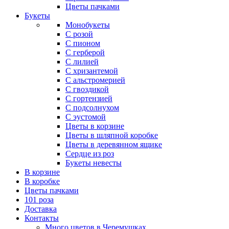
Цветы пачками
Букеты
Монобукеты
С розой
С пионом
С герберой
С лилией
С хризантемой
С альстромерией
С гвоздикой
С гортензией
С подсолнухом
С эустомой
Цветы в корзине
Цветы в шляпной коробке
Цветы в деревянном ящике
Сердце из роз
Букеты невесты
В корзине
В коробке
Цветы пачками
101 роза
Доставка
Контакты
Много цветов в Черемушках