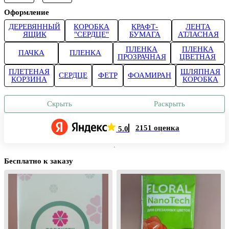
Оформление
ДЕРЕВЯННЫЙ
КОРОБКА
КРАФТ-
ЛЕНТА
ЯЩИК
"СЕРДЦЕ"
БУМАГА
АТЛАСНАЯ
ПЛЕНКА
ПЛЕНКА
ПАЧКА
ПЛЕНКА
ПРОЗРАЧНАЯ
ЦВЕТНАЯ
ПЛЕТЕНАЯ
ШЛЯПНАЯ
СЕРДЦЕ
ФЕТР
ФОАМИРАН
КОРЗИНА
КОРОБКА
Скрыть
Раскрыть
2151 оценка
5.0
Бесплатно к заказу