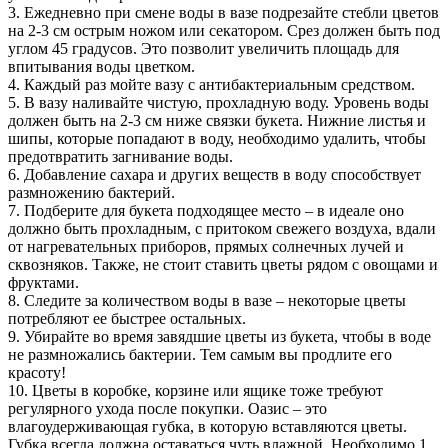
3. Ежедневно при смене воды в вазе подрезайте стебли цветов
на 2-3 см острым ножом или секатором. Срез должен быть под
углом 45 градусов. Это позволит увеличить площадь для
впитывания воды цветком.
4. Каждый раз мойте вазу с антибактериальным средством.
5. В вазу наливайте чистую, прохладную воду. Уровень воды
должен быть на 2-3 см ниже связки букета. Нижние листья и
шипы, которые попадают в воду, необходимо удалить, чтобы
предотвратить загнивание воды.
6. Добавление сахара и других веществ в воду способствует
размножению бактерий.
7. Подберите для букета подходящее место – в идеале оно
должно быть прохладным, с притоком свежего воздуха, вдали
от нагревательных приборов, прямых солнечных лучей и
сквозняков. Также, не стоит ставить цветы рядом с овощами и
фруктами.
8. Следите за количеством воды в вазе – некоторые цветы
потребляют ее быстрее остальных.
9. Убирайте во время завядшие цветы из букета, чтобы в воде
не размножались бактерии. Тем самым вы продлите его
красоту!
10. Цветы в коробке, корзине или ящике тоже требуют
регулярного ухода после покупки. Оазис – это
влагоудерживающая губка, в которую вставляются цветы.
Губка всегда должна оставаться чуть влажной. Необходимо 1