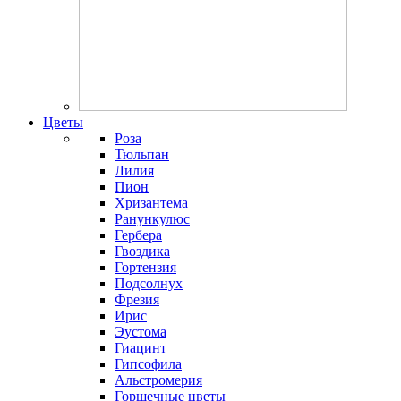
Цветы
Роза
Тюльпан
Лилия
Пион
Хризантема
Ранункулюс
Гербера
Гвоздика
Гортензия
Подсолнух
Фрезия
Ирис
Эустома
Гиацинт
Гипсофила
Альстромерия
Горшечные цветы