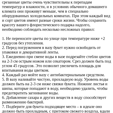
срезанные цветы очень чувствительны к перепадам
температур и влажности, и в условиях обычного домашнего
климата они проживут меньше, чем в специально
оборудованных холодильных комнатах. При этом каждый вид
и сорт цветов имеют разные сроки жизни. Чтобы сохранить
красоту вашего флористического подарка надолго,
необходимо соблюдать несколько несложных правил:
1. Не переносите цветы по улице при температуре ниже +2
градусов без утепления.
2. Перед погружением в вазу букет нужно освободить от
упаковки и декоративной ленты.
3. Ежедневно при смене воды в вазе подрезайте стебли цветов
на 2-3 см острым ножом или секатором. Срез должен быть под
углом 45 градусов. Это позволит увеличить площадь для
впитывания воды цветком.
4. Каждый раз мойте вазу с антибактериальным средством.
5. В вазу наливайте чистую, прохладную воду. Уровень воды
должен быть на 2-3 см ниже связки букета. Нижние листья и
шипы, которые попадают в воду, необходимо удалить, чтобы
предотвратить загнивание воды.
6. Добавление сахара и других веществ в воду способствует
размножению бактерий.
7. Подберите для букета подходящее место – в идеале оно
должно быть прохладным, с притоком свежего воздуха, вдали