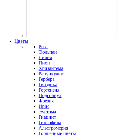
Цветы
Роза
Тюльпан
Лилия
Пион
Хризантема
Ранункулюс
Гербера
Гвоздика
Гортензия
Подсолнух
Фрезия
Ирис
Эустома
Гиацинт
Гипсофила
Альстромерия
Горшечные цветы