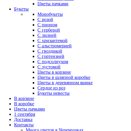
Цветы пачками
Букеты
Монобукеты
С розой
С пионом
С герберой
С лилией
С хризантемой
С альстромерией
С гвоздикой
С гортензией
С подсолнухом
С эустомой
Цветы в корзине
Цветы в шляпной коробке
Цветы в деревянном ящике
Сердце из роз
Букеты невесты
В корзине
В коробке
Цветы пачками
1 сентября
Доставка
Контакты
Много цветов в Черемушках