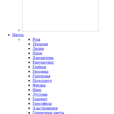
Цветы
Роза
Тюльпан
Лилия
Пион
Хризантема
Ранункулюс
Гербера
Гвоздика
Гортензия
Подсолнух
Фрезия
Ирис
Эустома
Гиацинт
Гипсофила
Альстромерия
Горшечные цветы