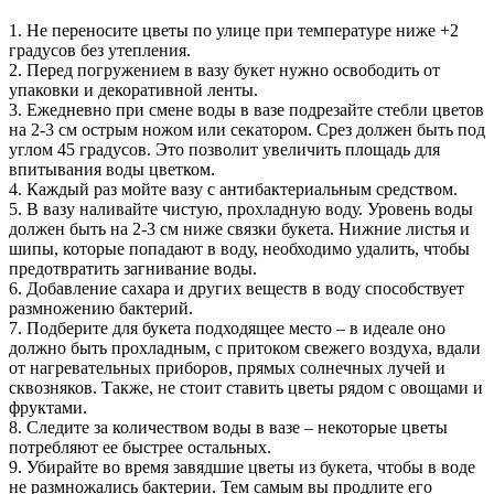
1. Не переносите цветы по улице при температуре ниже +2
градусов без утепления.
2. Перед погружением в вазу букет нужно освободить от
упаковки и декоративной ленты.
3. Ежедневно при смене воды в вазе подрезайте стебли цветов
на 2-3 см острым ножом или секатором. Срез должен быть под
углом 45 градусов. Это позволит увеличить площадь для
впитывания воды цветком.
4. Каждый раз мойте вазу с антибактериальным средством.
5. В вазу наливайте чистую, прохладную воду. Уровень воды
должен быть на 2-3 см ниже связки букета. Нижние листья и
шипы, которые попадают в воду, необходимо удалить, чтобы
предотвратить загнивание воды.
6. Добавление сахара и других веществ в воду способствует
размножению бактерий.
7. Подберите для букета подходящее место – в идеале оно
должно быть прохладным, с притоком свежего воздуха, вдали
от нагревательных приборов, прямых солнечных лучей и
сквозняков. Также, не стоит ставить цветы рядом с овощами и
фруктами.
8. Следите за количеством воды в вазе – некоторые цветы
потребляют ее быстрее остальных.
9. Убирайте во время завядшие цветы из букета, чтобы в воде
не размножались бактерии. Тем самым вы продлите его