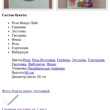
Состав букета:
Роза Кендл Лайт
Гермини
Эустома
Гвоздика
Флокс
Роза
Гортензия
Вибурнум
Цветы:
Роза
,
Роза Кустовая
,
Гербера
,
Эустома
,
Гортензия
,
Гвоздика
,
Вибурнум
,
Флокс
Упаковка:
Дизайнерская упаковка
Высота:
60 см
Диаметр:
около 20 см
Фото букета перед доставкой
Срочная доставка от 1 часа