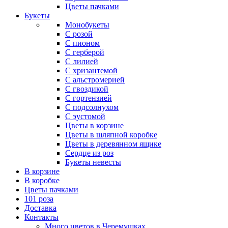
Цветы пачками
Букеты
Монобукеты
С розой
С пионом
С герберой
С лилией
С хризантемой
С альстромерией
С гвоздикой
С гортензией
С подсолнухом
С эустомой
Цветы в корзине
Цветы в шляпной коробке
Цветы в деревянном ящике
Сердце из роз
Букеты невесты
В корзине
В коробке
Цветы пачками
101 роза
Доставка
Контакты
Много цветов в Черемушках