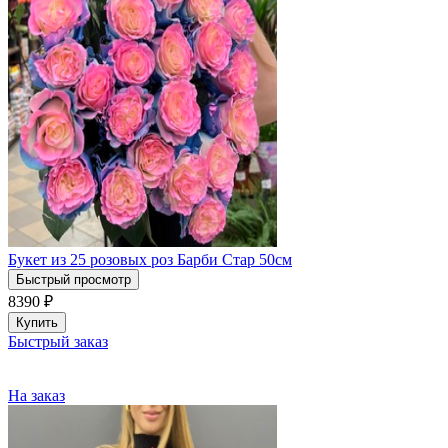
Букет из 25 розовых роз Барби Стар 50см
Быстрый просмотр
8390
₽
Купить
Быстрый заказ
На заказ