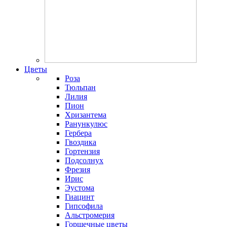
Цветы
Роза
Тюльпан
Лилия
Пион
Хризантема
Ранункулюс
Гербера
Гвоздика
Гортензия
Подсолнух
Фрезия
Ирис
Эустома
Гиацинт
Гипсофила
Альстромерия
Горшечные цветы