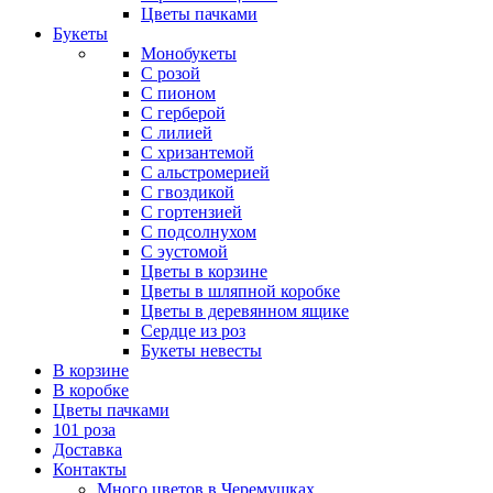
Цветы пачками
Букеты
Монобукеты
С розой
С пионом
С герберой
С лилией
С хризантемой
С альстромерией
С гвоздикой
С гортензией
С подсолнухом
С эустомой
Цветы в корзине
Цветы в шляпной коробке
Цветы в деревянном ящике
Сердце из роз
Букеты невесты
В корзине
В коробке
Цветы пачками
101 роза
Доставка
Контакты
Много цветов в Черемушках