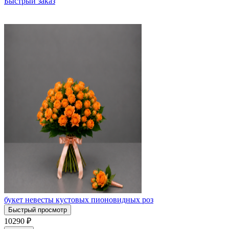
Быстрый заказ
букет невесты кустовых пионовидных роз
Быстрый просмотр
10290
₽