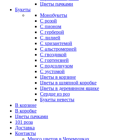
Цветы пачками
Букеты
Монобукеты
С розой
С пионом
С герберой
С лилией
С хризантемой
С альстромерией
С гвоздикой
С гортензией
С подсолнухом
С эустомой
Цветы в корзине
Цветы в шляпной коробке
Цветы в деревянном ящике
Сердце из роз
Букеты невесты
В корзине
В коробке
Цветы пачками
101 роза
Доставка
Контакты
Много цветов в Черемушках