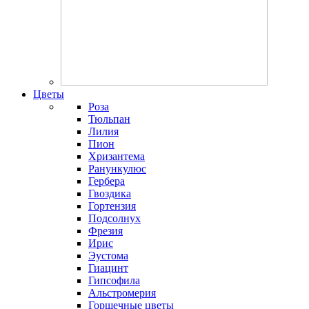
Цветы
Роза
Тюльпан
Лилия
Пион
Хризантема
Ранункулюс
Гербера
Гвоздика
Гортензия
Подсолнух
Фрезия
Ирис
Эустома
Гиацинт
Гипсофила
Альстромерия
Горшечные цветы