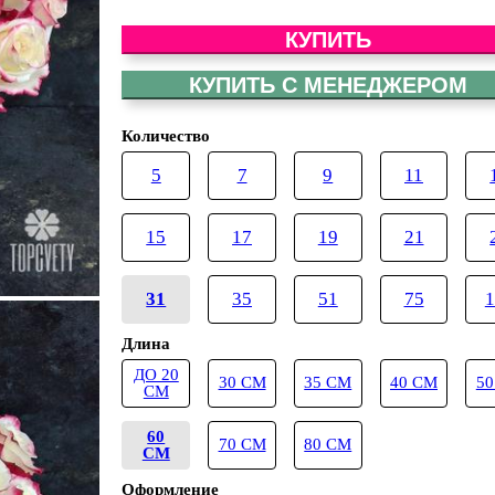
КУПИТЬ
КУПИТЬ С МЕНЕДЖЕРОМ
Количество
5
7
9
11
15
17
19
21
31
35
51
75
1
Длина
ДО 20
30 СМ
35 СМ
40 СМ
50
СМ
60
70 СМ
80 СМ
СМ
Оформление