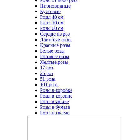
Розы от 8000 руб.
Пионовидные
Кустовые
Розы 40 см
Розы 50 см
Розы 60 см
Сердце из роз
Длинные розы
Красные розы
Белые розы
Розовые розы
Желтые розы
17 роз
25 роз
51 роза
101 роза
Розы в коробке
Розы в корзине
Розы в ящике
Розы в бумаге
Розы пачками