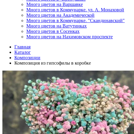
Много цветов на Варшавке
Много цветов в Коммунарке. ул. А. Монаховой
Много цветов на Академической
Много цветов в Коммунарке. "Скандинавский"
Много цветов на Ватутинках
Много цветов в Сосенках
Много цветов на Нахимовском проспекте
Главная
Каталог
Композиции
Композиция из гипсофилы в коробке