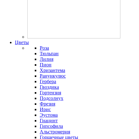
Цветы
Роза
Тюльпан
Лилия
Пион
Хризантема
Ранункулюс
Гербера
Гвоздика
Гортензия
Подсолнух
Фрезия
Ирис
Эустома
Гиацинт
Гипсофила
Альстромерия
Горшечные цветы