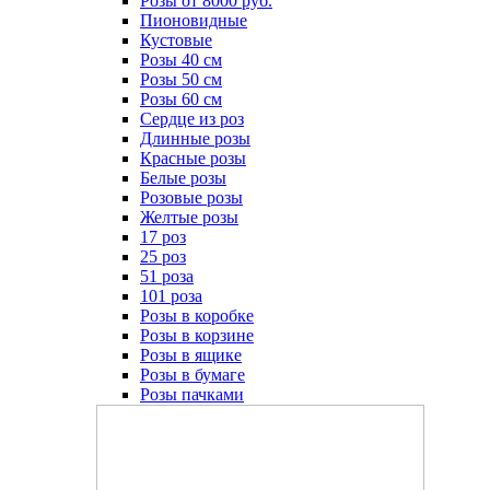
Розы от 8000 руб.
Пионовидные
Кустовые
Розы 40 см
Розы 50 см
Розы 60 см
Сердце из роз
Длинные розы
Красные розы
Белые розы
Розовые розы
Желтые розы
17 роз
25 роз
51 роза
101 роза
Розы в коробке
Розы в корзине
Розы в ящике
Розы в бумаге
Розы пачками