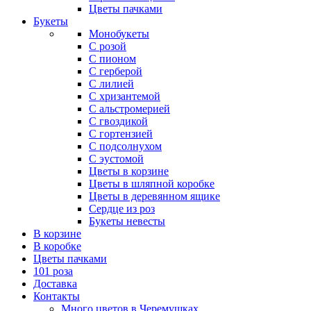
Цветы пачками
Букеты
Монобукеты
С розой
С пионом
С герберой
С лилией
С хризантемой
С альстромерией
С гвоздикой
С гортензией
С подсолнухом
С эустомой
Цветы в корзине
Цветы в шляпной коробке
Цветы в деревянном ящике
Сердце из роз
Букеты невесты
В корзине
В коробке
Цветы пачками
101 роза
Доставка
Контакты
Много цветов в Черемушках