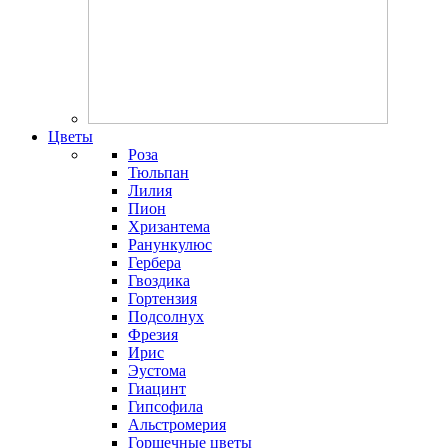
Цветы
Роза
Тюльпан
Лилия
Пион
Хризантема
Ранункулюс
Гербера
Гвоздика
Гортензия
Подсолнух
Фрезия
Ирис
Эустома
Гиацинт
Гипсофила
Альстромерия
Горшечные цветы