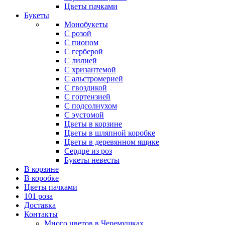
Цветы пачками
Букеты
Монобукеты
С розой
С пионом
С герберой
С лилией
С хризантемой
С альстромерией
С гвоздикой
С гортензией
С подсолнухом
С эустомой
Цветы в корзине
Цветы в шляпной коробке
Цветы в деревянном ящике
Сердце из роз
Букеты невесты
В корзине
В коробке
Цветы пачками
101 роза
Доставка
Контакты
Много цветов в Черемушках