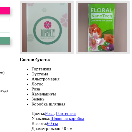
Состав букета:
Гортензия
ом)
Эустома
Альстромерия
Лотос
Роза
ввода
Хамелациум
Зелень
Коробка шляпная
Цветы:
Роза
,
Гортензия
Упаковка:
Шляпная коробка
Высота:
60 см
Диаметр:
около 40 см