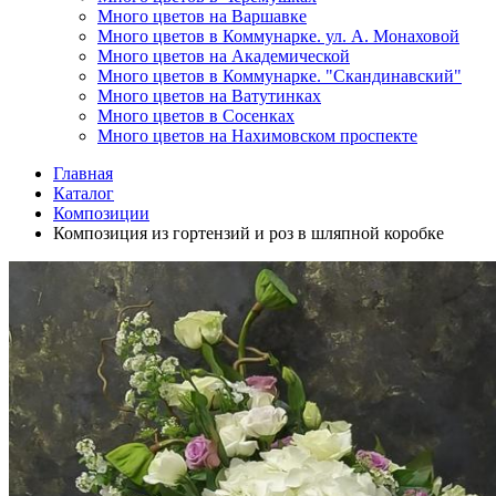
Много цветов на Варшавке
Много цветов в Коммунарке. ул. А. Монаховой
Много цветов на Академической
Много цветов в Коммунарке. "Скандинавский"
Много цветов на Ватутинках
Много цветов в Сосенках
Много цветов на Нахимовском проспекте
Главная
Каталог
Композиции
Композиция из гортензий и роз в шляпной коробке