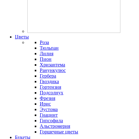
Цветы
Роза
Тюльпан
Лилия
Пион
Хризантема
Ранункулюс
Гербера
Гвоздика
Гортензия
Подсолнух
Фрезия
Ирис
Эустома
Гиацинт
Гипсофила
Альстромерия
Горшечные цветы
Букеты