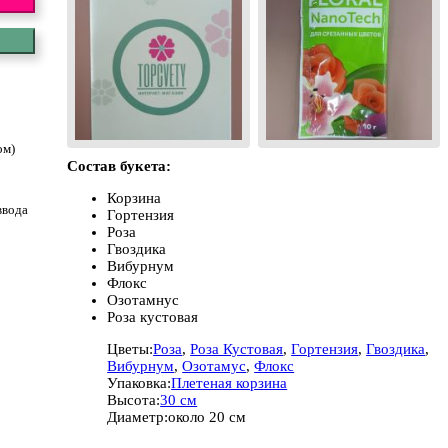
ом)
Состав букета:
Корзина
ввода
Гортензия
Роза
Гвоздика
Вибурнум
Флокс
Озотамнус
Роза кустовая
Цветы:
Роза
,
Роза Кустовая
,
Гортензия
,
Гвоздика
,
Вибурнум
,
Озотамус
,
Флокс
Упаковка:
Плетеная корзина
Высота:
30 см
Диаметр:
около 20 см