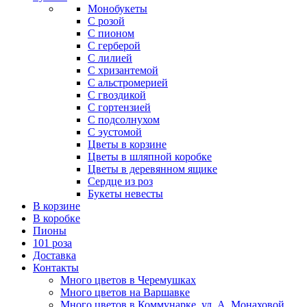
Монобукеты
С розой
С пионом
С герберой
С лилией
С хризантемой
С альстромерией
С гвоздикой
С гортензией
С подсолнухом
С эустомой
Цветы в корзине
Цветы в шляпной коробке
Цветы в деревянном ящике
Сердце из роз
Букеты невесты
В корзине
В коробке
Пионы
101 роза
Доставка
Контакты
Много цветов в Черемушках
Много цветов на Варшавке
Много цветов в Коммунарке. ул. А. Монаховой