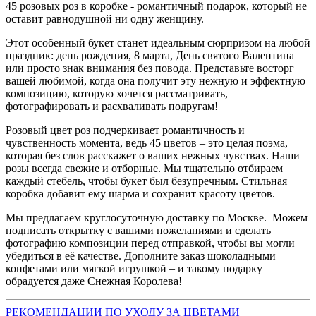
45 розовых роз в коробке - романтичный подарок, который не
оставит равнодушной ни одну женщину.
Этот особенный букет станет идеальным сюрпризом на любой
праздник: день рождения, 8 марта, День святого Валентина
или просто знак внимания без повода. Представьте восторг
вашей любимой, когда она получит эту нежную и эффектную
композицию, которую хочется рассматривать,
фотографировать и расхваливать подругам!
Розовый цвет роз подчеркивает романтичность и
чувственность момента, ведь 45 цветов – это целая поэма,
которая без слов расскажет о ваших нежных чувствах. Наши
розы всегда свежие и отборные. Мы тщательно отбираем
каждый стебель, чтобы букет был безупречным. Стильная
коробка добавит ему шарма и сохранит красоту цветов.
Мы предлагаем круглосуточную доставку по Москве. Можем
подписать открытку с вашими пожеланиями и сделать
фотографию композиции перед отправкой, чтобы вы могли
убедиться в её качестве. Дополните заказ шоколадными
конфетами или мягкой игрушкой – и такому подарку
обрадуется даже Снежная Королева!
РЕКОМЕНДАЦИИ ПО УХОДУ ЗА ЦВЕТАМИ