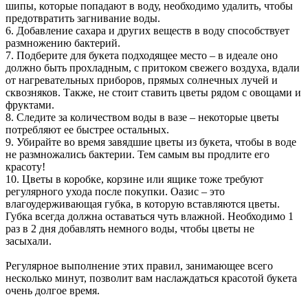
шипы, которые попадают в воду, необходимо удалить, чтобы
предотвратить загнивание воды.
6. Добавление сахара и других веществ в воду способствует
размножению бактерий.
7. Подберите для букета подходящее место – в идеале оно
должно быть прохладным, с притоком свежего воздуха, вдали
от нагревательных приборов, прямых солнечных лучей и
сквозняков. Также, не стоит ставить цветы рядом с овощами и
фруктами.
8. Следите за количеством воды в вазе – некоторые цветы
потребляют ее быстрее остальных.
9. Убирайте во время завядшие цветы из букета, чтобы в воде
не размножались бактерии. Тем самым вы продлите его
красоту!
10. Цветы в коробке, корзине или ящике тоже требуют
регулярного ухода после покупки. Оазис – это
влагоудерживающая губка, в которую вставляются цветы.
Губка всегда должна оставаться чуть влажной. Необходимо 1
раз в 2 дня добавлять немного воды, чтобы цветы не
засыхали.
Регулярное выполнение этих правил, занимающее всего
несколько минут, позволит вам наслаждаться красотой букета
очень долгое время.