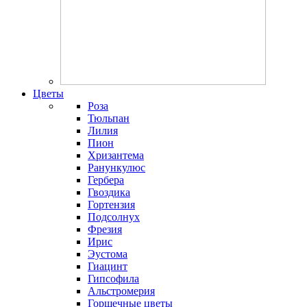
Цветы
Роза
Тюльпан
Лилия
Пион
Хризантема
Ранункулюс
Гербера
Гвоздика
Гортензия
Подсолнух
Фрезия
Ирис
Эустома
Гиацинт
Гипсофила
Альстромерия
Горшечные цветы