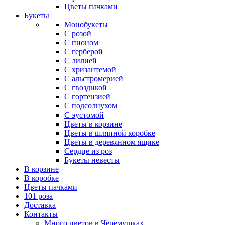
Цветы пачками
Букеты
Монобукеты
С розой
С пионом
С герберой
С лилией
С хризантемой
С альстромерией
С гвоздикой
С гортензией
С подсолнухом
С эустомой
Цветы в корзине
Цветы в шляпной коробке
Цветы в деревянном ящике
Сердце из роз
Букеты невесты
В корзине
В коробке
Цветы пачками
101 роза
Доставка
Контакты
Много цветов в Черемушках