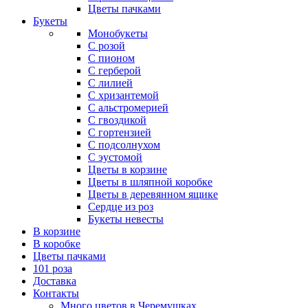
Цветы пачками
Букеты
Монобукеты
С розой
С пионом
С герберой
С лилией
С хризантемой
С альстромерией
С гвоздикой
С гортензией
С подсолнухом
С эустомой
Цветы в корзине
Цветы в шляпной коробке
Цветы в деревянном ящике
Сердце из роз
Букеты невесты
В корзине
В коробке
Цветы пачками
101 роза
Доставка
Контакты
Много цветов в Черемушках