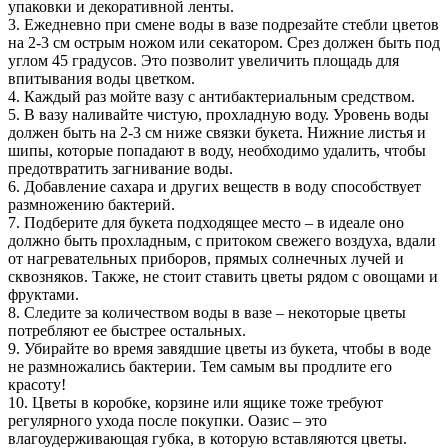
упаковки и декоративной ленты.
3. Ежедневно при смене воды в вазе подрезайте стебли цветов
на 2-3 см острым ножом или секатором. Срез должен быть под
углом 45 градусов. Это позволит увеличить площадь для
впитывания воды цветком.
4. Каждый раз мойте вазу с антибактериальным средством.
5. В вазу наливайте чистую, прохладную воду. Уровень воды
должен быть на 2-3 см ниже связки букета. Нижние листья и
шипы, которые попадают в воду, необходимо удалить, чтобы
предотвратить загнивание воды.
6. Добавление сахара и других веществ в воду способствует
размножению бактерий.
7. Подберите для букета подходящее место – в идеале оно
должно быть прохладным, с притоком свежего воздуха, вдали
от нагревательных приборов, прямых солнечных лучей и
сквозняков. Также, не стоит ставить цветы рядом с овощами и
фруктами.
8. Следите за количеством воды в вазе – некоторые цветы
потребляют ее быстрее остальных.
9. Убирайте во время завядшие цветы из букета, чтобы в воде
не размножались бактерии. Тем самым вы продлите его
красоту!
10. Цветы в коробке, корзине или ящике тоже требуют
регулярного ухода после покупки. Оазис – это
влагоудерживающая губка, в которую вставляются цветы.