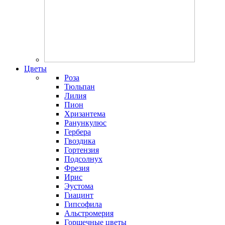
Цветы
Роза
Тюльпан
Лилия
Пион
Хризантема
Ранункулюс
Гербера
Гвоздика
Гортензия
Подсолнух
Фрезия
Ирис
Эустома
Гиацинт
Гипсофила
Альстромерия
Горшечные цветы